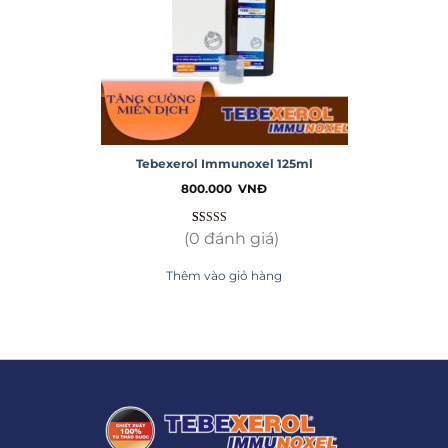
Tebexerol Immunoxel 125ml
800.000
VNĐ
4.58
65
trên 5
(0 đánh giá)
dựa trên
đánh giá
Thêm vào giỏ hàng