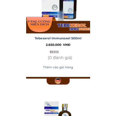
Tebexerol Immunoxel 500ml
2.650.000
VNĐ
4.60
67
trên 5
(0 đánh giá)
dựa trên
đánh giá
Thêm vào giỏ hàng