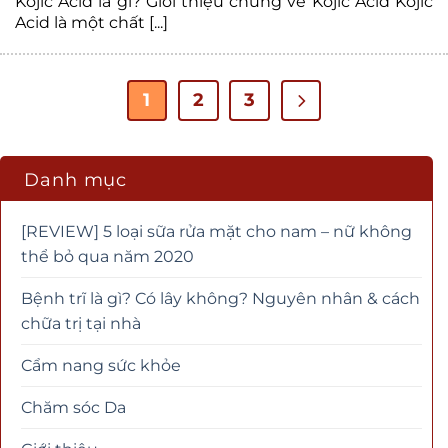
Kojic Acid là gì? Giới thiệu chung về Kojic Acid Kojic
Acid là một chất [...]
1
2
3
Danh mục
[REVIEW] 5 loại sữa rửa mặt cho nam – nữ không
thể bỏ qua năm 2020
Bệnh trĩ là gì? Có lây không? Nguyên nhân & cách
chữa trị tại nhà
Cẩm nang sức khỏe
Chăm sóc Da