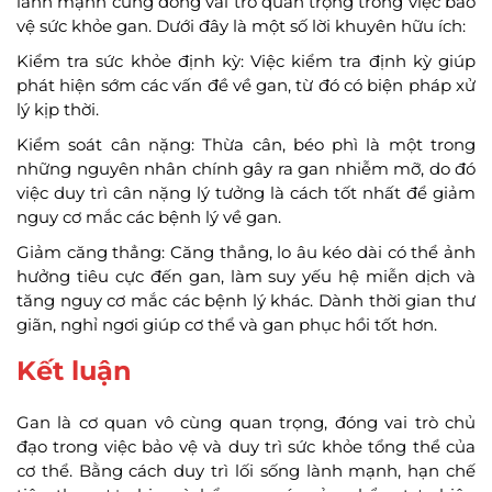
lành mạnh cũng đóng vai trò quan trọng trong việc bảo
vệ sức khỏe gan. Dưới đây là một số lời khuyên hữu ích:
Kiểm tra sức khỏe định kỳ: Việc kiểm tra định kỳ giúp
phát hiện sớm các vấn đề về gan, từ đó có biện pháp xử
lý kịp thời.
Kiểm soát cân nặng: Thừa cân, béo phì là một trong
những nguyên nhân chính gây ra gan nhiễm mỡ, do đó
việc duy trì cân nặng lý tưởng là cách tốt nhất để giảm
nguy cơ mắc các bệnh lý về gan.
Giảm căng thẳng: Căng thẳng, lo âu kéo dài có thể ảnh
hưởng tiêu cực đến gan, làm suy yếu hệ miễn dịch và
tăng nguy cơ mắc các bệnh lý khác. Dành thời gian thư
giãn, nghỉ ngơi giúp cơ thể và gan phục hồi tốt hơn.
Kết luận
Gan là cơ quan vô cùng quan trọng, đóng vai trò chủ
đạo trong việc bảo vệ và duy trì sức khỏe tổng thể của
cơ thể. Bằng cách duy trì lối sống lành mạnh, hạn chế