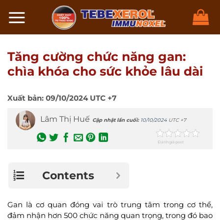
Chuyển
đến
nội
dung
Tăng cường chức năng gan:
chìa khóa cho sức khỏe lâu dài
Xuất bản:
09/10/2024
UTC +7
Lâm Thị Huế
Cập nhật lần cuối:
10/10/2024
UTC +7
Đánh giá post
Contents
Gan là cơ quan đóng vai trò trung tâm trong cơ thể,
đảm nhận hơn 500 chức năng quan trọng, trong đó bao