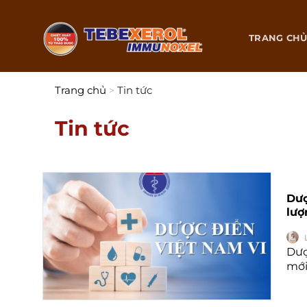
Chuyển
đến
TRANG CH
nội
dung
Trang chủ
Tin tức
>
Tin tức
Dượ
lượ
Dượ
mới 