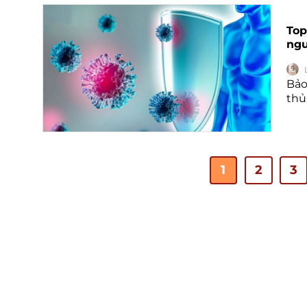
Top
ngư
Bảo
thủ 
1
2
3