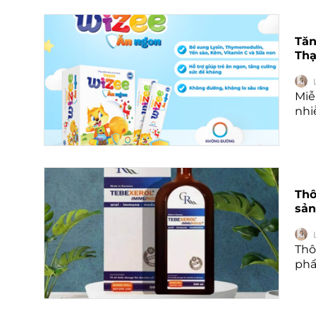
Tăn
Thạ
Miễ
nhi
Thô
sả
Thô
phẩ