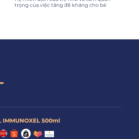
trọng của việc tăng đề kháng cho bé
L
 IMMUNOXEL 500ml