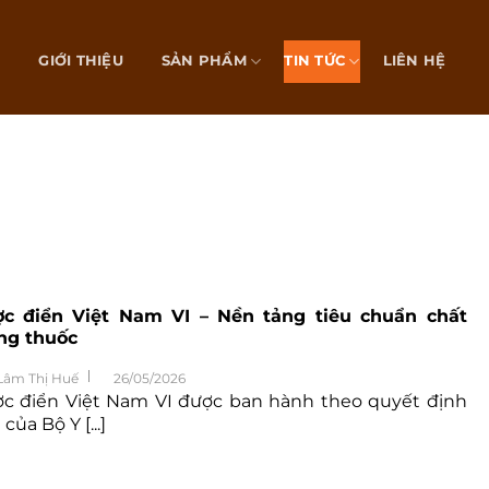
Ủ
GIỚI THIỆU
SẢN PHẨM
TIN TỨC
LIÊN HỆ
c điển Việt Nam VI – Nền tảng tiêu chuẩn chất
ng thuốc
Lâm Thị Huế
26/05/2026
c điển Việt Nam VI được ban hành theo quyết định
của Bộ Y [...]