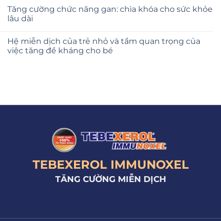
Tăng cường chức năng gan: chìa khóa cho sức khỏe
lâu dài
Hệ miễn dịch của trẻ nhỏ và tầm quan trọng của
việc tăng đề kháng cho bé
TEBEXEROL IMMUNOXEL
TĂNG CƯỜNG MIỄN DỊCH