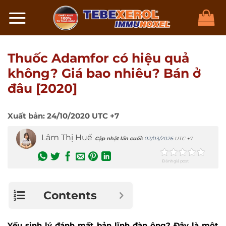
Chuyển
đến
nội
dung
Thuốc Adamfor có hiệu quả
không? Giá bao nhiêu? Bán ở
đâu [2020]
Xuất bản:
24/10/2020
UTC +7
Lâm Thị Huế
Cập nhật lần cuối:
02/03/2026
UTC +7
Đánh giá post
Contents
Yếu sinh lý đánh mất bản lĩnh đàn ông? Đây là một