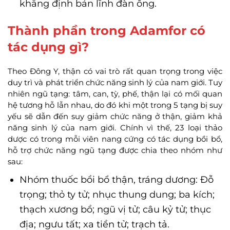
khẳng định bản lĩnh đàn ông.
Thành phần trong Adamfor có
tác dụng gì?
Theo Đông Y, thận có vai trò rất quan trọng trong việc
duy trì và phát triển chức năng sinh lý của nam giới. Tuy
nhiên ngũ tạng: tâm, can, tỳ, phế, thận lại có mối quan
hệ tương hỗ lẫn nhau, do đó khi một trong 5 tạng bị suy
yếu sẽ dẫn đến suy giảm chức năng ở thận, giảm khả
năng sinh lý của nam giới. Chính vì thế, 23 loại thảo
dược có trong mỗi viên nang cứng có tác dụng bồi bổ,
hỗ trợ chức năng ngũ tạng được chia theo nhóm như
sau:
Nhóm thuốc bồi bổ thận, tráng dương: Đỗ
trọng; thỏ ty tử; nhục thung dung; ba kích;
thạch xương bồ; ngũ vị tử; câu kỷ tử; thục
địa; ngưu tất; xa tiền tử; trạch tả.