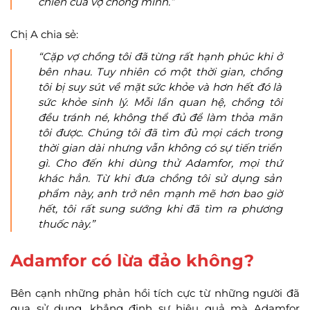
chiến của vợ chồng mình.”
Chị A chia sẻ:
“Cặp vợ chồng tôi đã từng rất hạnh phúc khi ở
bên nhau. Tuy nhiên có một thời gian, chồng
tôi bị suy sút về mặt sức khỏe và hơn hết đó là
sức khỏe sinh lý. Mỗi lần quan hệ, chồng tôi
đều tránh né, không thể đủ để làm thỏa mãn
tôi được. Chúng tôi đã tìm đủ mọi cách trong
thời gian dài nhưng vẫn không có sự tiến triển
gì. Cho đến khi dùng thử Adamfor, mọi thứ
khác hẳn. Từ khi đưa chồng tôi sử dụng sản
phẩm này, anh trở nên mạnh mẽ hơn bao giờ
hết, tôi rất sung sướng khi đã tìm ra phương
thuốc này.”
Adamfor có lừa đảo không?
Bên cạnh những phản hồi tích cực từ những người đã
qua sử dụng, khẳng định sự hiệu quả mà Adamfor