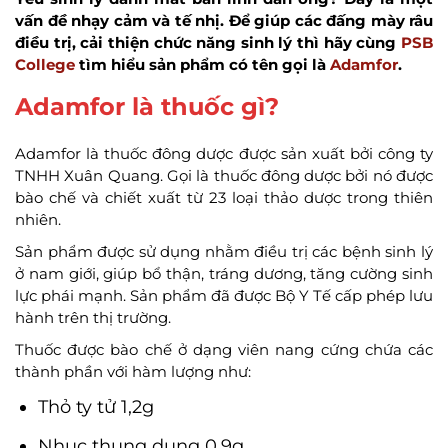
vấn đề nhạy cảm và tế nhị. Để giúp các đấng mày râu
điều trị, cải thiện chức năng sinh lý thì hãy cùng
PSB
College
tìm hiểu sản phẩm có tên gọi là
Adamfor
.
Adamfor là thuốc gì?
Adamfor là thuốc đông dược được sản xuất bởi công ty
TNHH Xuân Quang. Gọi là thuốc đông dược bởi nó được
bào chế và chiết xuất từ 23 loại thảo dược trong thiên
nhiên.
Sản phẩm được sử dụng nhằm điều trị các bệnh sinh lý
ở nam giới, giúp bổ thận, tráng dương, tăng cường sinh
lực phái mạnh. Sản phẩm đã được Bộ Y Tế cấp phép lưu
hành trên thị trường.
Thuốc được bào chế ở dạng viên nang cứng chứa các
thành phần với hàm lượng như:
Thỏ ty tử 1,2g
Nhục thung dung 0,9g