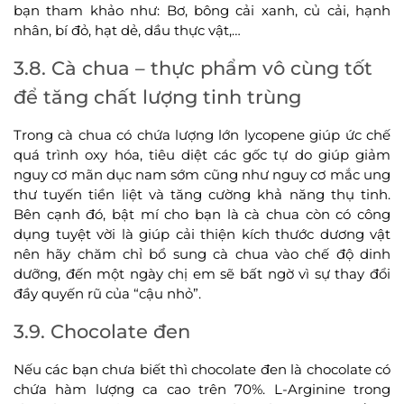
bạn tham khảo như: Bơ, bông cải xanh, củ cải, hạnh
nhân, bí đỏ, hạt dẻ, dầu thực vật,…
3.8. Cà chua – thực phẩm vô cùng tốt
để tăng chất lượng tinh trùng
Trong cà chua có chứa lượng lớn lycopene giúp ức chế
quá trình oxy hóa, tiêu diệt các gốc tự do giúp giảm
nguy cơ mãn dục nam sớm cũng như nguy cơ mắc ung
thư tuyến tiền liệt và tăng cường khả năng thụ tinh.
Bên cạnh đó, bật mí cho bạn là cà chua còn có công
dụng tuyệt vời là giúp cải thiện kích thước dương vật
nên hãy chăm chỉ bổ sung cà chua vào chế độ dinh
dưỡng, đến một ngày chị em sẽ bất ngờ vì sự thay đổi
đầy quyến rũ của “cậu nhỏ”.
3.9. Chocolate đen
Nếu các bạn chưa biết thì chocolate đen là chocolate có
chứa hàm lượng ca cao trên 70%. L-Arginine trong