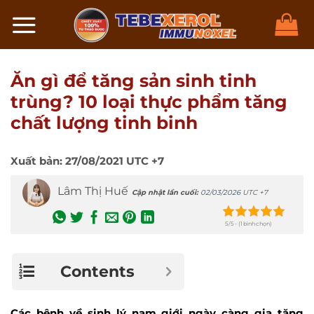
Chuyển
đến
nội
dung
Ăn gì để tăng sản sinh tinh
trùng? 10 loại thực phẩm tăng
chất lượng tinh binh
Xuất bản:
27/08/2021
UTC +7
Lâm Thị Huế
Cập nhật lần cuối:
02/03/2026
UTC +7
5/5 - (1 bình chọn)
Contents
Các bệnh về sinh lý nam giới ngày càng gia tăng