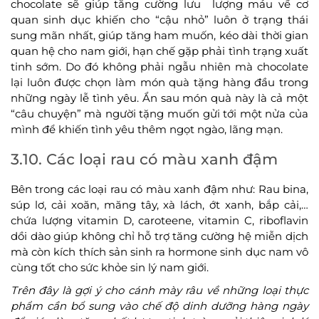
chocolate sẽ giúp tăng cường lưu lượng máu về cơ
quan sinh dục khiến cho “cậu nhỏ” luôn ở trạng thái
sung mãn nhất, giúp tăng ham muốn, kéo dài thời gian
quan hệ cho nam giới, hạn chế gặp phải tình trạng xuất
tinh sớm. Do đó không phải ngẫu nhiên mà chocolate
lại luôn được chọn làm món quà tặng hàng đầu trong
những ngày lễ tình yêu. Ẩn sau món quà này là cả một
“câu chuyện” mà người tặng muốn gửi tới một nửa của
mình để khiến tình yêu thêm ngọt ngào, lãng mạn.
3.10. Các loại rau có màu xanh đậm
Bên trong các loại rau có màu xanh đậm như: Rau bina,
súp lơ, cải xoăn, măng tây, xà lách, ớt xanh, bắp cải,…
chứa lượng vitamin D, caroteene, vitamin C, riboflavin
dồi dào giúp không chỉ hỗ trợ tăng cường hệ miễn dịch
mà còn kích thích sản sinh ra hormone sinh dục nam vô
cùng tốt cho sức khỏe sin lý nam giới.
Trên đây là gợi ý cho cánh mày râu về những loại thực
phẩm cần bổ sung vào chế độ dinh dưỡng hàng ngày