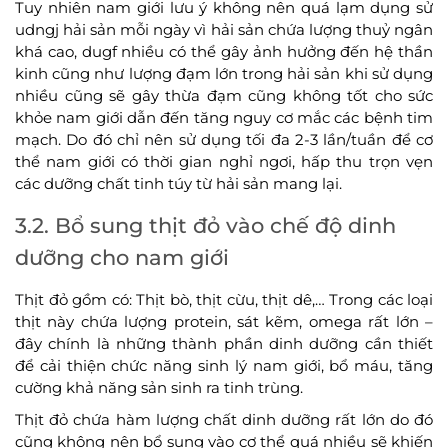
Tuy nhiên nam giới lưu ý không nên quá lạm dụng sử
udngj hải sản mỗi ngày vì hải sản chứa lượng thuỷ ngân
khá cao, dugf nhiều có thể gây ảnh hưởng đến hệ thần
kinh cũng như lượng đạm lớn trong hải sản khi sử dụng
nhiều cũng sẽ gây thừa đạm cũng không tốt cho sức
khỏe nam giới dẫn đến tăng nguy cơ mắc các bệnh tim
mạch. Do đó chỉ nên sử dụng tối đa 2-3 lần/tuần để cơ
thể nam giới có thời gian nghỉ ngơi, hấp thu trọn vẹn
các dưỡng chất tinh túy từ hải sản mang lại.
3.2. Bổ sung thịt đỏ vào chế độ dinh
dưỡng cho nam giới
Thịt đỏ gồm có: Thịt bò, thịt cừu, thịt dê,… Trong các loại
thịt này chứa lượng protein, sát kẽm, omega rất lớn –
đây chính là những thành phần dinh dưỡng cần thiết
để cải thiện chức năng sinh lý nam giới, bổ máu, tăng
cường khả năng sản sinh ra tinh trùng.
Thịt đỏ chứa hàm lượng chất dinh dưỡng rất lớn do đó
cũng không nên bổ sung vào cơ thể quá nhiều sẽ khiến