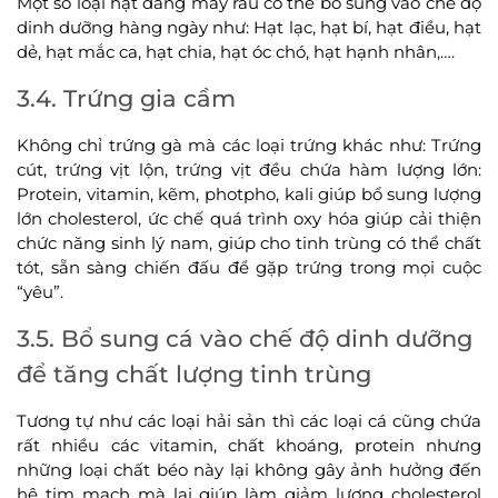
Một số loại hạt đấng mày râu có thể bổ sung vào chế độ
dinh dưỡng hàng ngày như: Hạt lạc, hạt bí, hạt điều, hạt
dẻ, hạt mắc ca, hạt chia, hạt óc chó, hạt hạnh nhân,….
3.4. Trứng gia cầm
Không chỉ trứng gà mà các loại trứng khác như: Trứng
cút, trứng vịt lộn, trứng vịt đều chứa hàm lượng lớn:
Protein, vitamin, kẽm, photpho, kali giúp bổ sung lượng
lớn cholesterol, ức chế quá trình oxy hóa giúp cải thiện
chức năng sinh lý nam, giúp cho tinh trùng có thể chất
tót, sẵn sàng chiến đấu để gặp trứng trong mọi cuộc
“yêu”.
3.5. Bổ sung cá vào chế độ dinh dưỡng
để tăng chất lượng tinh trùng
Tương tự như các loại hải sản thì các loại cá cũng chứa
rất nhiều các vitamin, chất khoáng, protein nhưng
những loại chất béo này lại không gây ảnh hưởng đến
hệ tim mạch mà lại giúp làm giảm lượng cholesterol