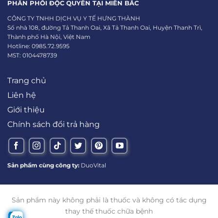
PHÂN PHỐI ĐỘC QUYỀN TẠI MIỀN BẮC
CÔNG TY TNHH DỊCH VỤ Y TẾ HƯNG THÀNH
Số nhà 108, đường Tả Thanh Oai, Xã Tả Thanh Oai, Huyện Thanh Trì,
Thành phố Hà Nội, Việt Nam
Hotline: 0985.72.9595
MST: 0104478739
Trang chủ
Liên hệ
Giới thiệu
Chính sách đổi trả hàng
Sản phẩm cùng công ty:
DuoVital
Sản phẩm này không phải là thuốc và không có tác dụng
thay thế thuốc chữa bệnh