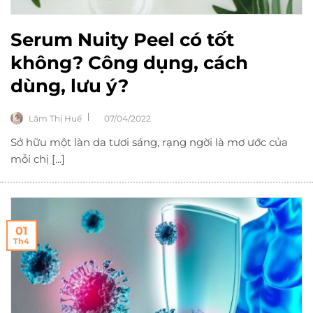
Serum Nuity Peel có tốt
không? Công dụng, cách
dùng, lưu ý?
Lâm Thị Huế
07/04/2022
Sở hữu một làn da tươi sáng, rạng ngời là mơ ước của
mỗi chị [...]
01
Th4