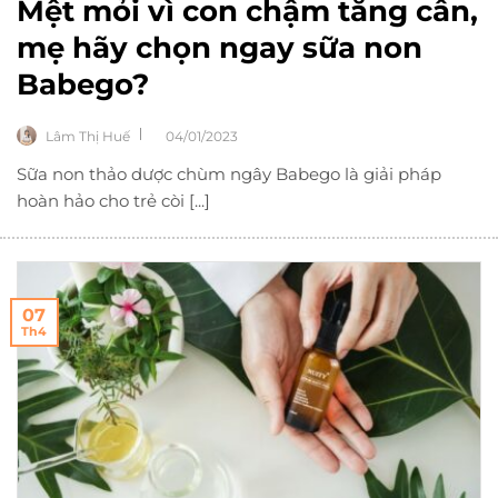
Mệt mỏi vì con chậm tăng cân,
mẹ hãy chọn ngay sữa non
Babego?
Lâm Thị Huế
04/01/2023
Sữa non thảo dược chùm ngây Babego là giải pháp
hoàn hảo cho trẻ còi [...]
07
Th4