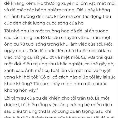
đề kháng kém. Họ thường xuyên bị ốm vặt, mệt mỏi,
và dễ mắc các bệnh nhiễm trùng. Điều này không
chỉ ảnh hưởng đến sức khỏe mà còn tác động tiêu
cực đến chất lượng cuộc sống của họ.
Tôi nhớ như in một trường hợp đã để lại ấn tượng
sâu sắc trong tôi. Đó là câu chuyện về cụ Trần, một
ông cụ 78 tuổi sống trong khu làm việc của tôi. Một
ngày nọ, cụ Trần lê bước đến nhà thuốc nơi tôi làm
việc, trông cụ rất yếu ớt và mệt mỏi. Cụ vừa trải qua
một đợt điều trị ung thư khắc nghiệt, cơ thể gầy gò,
xanh xao. Ánh mắt cụ toát lên vẻ mệt mỏi và tuyệt
vọng khi hỏi tôi: “Cô ơi, có cách nào giúp tôi lấy lại sức
khỏe không? Tôi cảm thấy mình như một cái xác
không hồn vậy.”
Lời tâm sự của cụ đã khiến cho tôi trăn trở. Là một
dược sĩ, tôi hiểu rằng việc tăng cường hệ miễn dịch
sau điều trị ung thư là vô cùng quan trọng. Sau khi
tìm hiểu kỹ về tình trạng sức khỏe của cụ, tôi đã giới