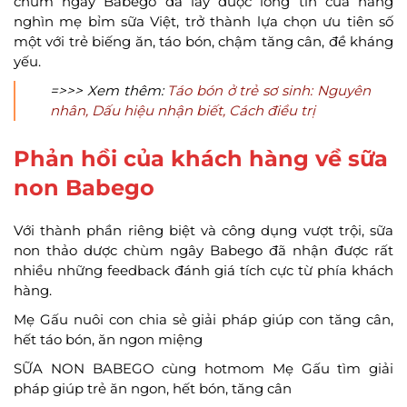
chùm ngây Babego đã lấy được lòng tin của hàng
nghìn mẹ bỉm sữa Việt, trở thành lựa chọn ưu tiên số
một với trẻ biếng ăn, táo bón, chậm tăng cân, đề kháng
yếu.
=>>> Xem thêm:
Táo bón ở trẻ sơ sinh: Nguyên
nhân, Dấu hiệu nhận biết, Cách điều trị
Phản hồi của khách hàng về sữa
non Babego
Với thành phần riêng biệt và công dụng vượt trội, sữa
non thảo dược chùm ngây Babego đã nhận được rất
nhiều những feedback đánh giá tích cực từ phía khách
hàng.
Mẹ Gấu nuôi con chia sẻ giải pháp giúp con tăng cân,
hết táo bón, ăn ngon miệng
SỮA NON BABEGO cùng hotmom Mẹ Gấu tìm giải
pháp giúp trẻ ăn ngon, hết bón, tăng cân