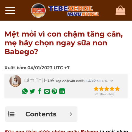
Chuyển
đến
nội
dung
Mệt mỏi vì con chậm tăng cân,
mẹ hãy chọn ngay sữa non
Babego?
Xuất bản:
04/01/2023
UTC +7
Lâm Thị Huế
Cập nhật lần cuối:
02/03/2026
UTC +7
5/5 - (1 bình chọn)
Contents
Sữa non thảo dược chùm ngây Babego
là giải pháp