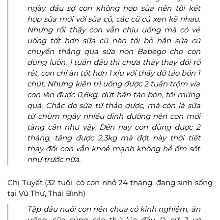
ngày đầu sợ con không hợp sữa nên tôi kết
hợp sữa mới với sữa cũ, các cữ cứ xen kẽ nhau.
Nhưng rồi thấy con vẫn chịu uống mà cỏ vẻ
uống tốt hơn sữa cũ nên tôi bỏ hẳn sữa cũ
chuyển thẳng qua sữa non Babego cho con
dùng luôn. 1 tuần đầu thì chưa thấy thay đổi rõ
rệt, con chỉ ăn tốt hơn 1 xíu với thấy đỡ táo bón 1
chút. Nhưng kiên trì uống được 2 tuần trộm vía
con lên được 0,6kg, dứt hẳn táo bón, tôi mừng
quá. Chắc do sữa từ thảo dược, mà còn là sữa
từ chùm ngây nhiều dinh dưỡng nên con mới
tăng cân như vậy. Đến nay con dùng được 2
tháng, tăng được 2,3kg mà đợt này thời tiết
thay đổi con vẫn khoẻ mạnh không hề ốm sốt
như trước nữa.
Chị Tuyết (32 tuổi, có con nhỏ 24 tháng, đang sinh sống
tại Vũ Thư, Thái Bình)
Tập đầu nuôi con nên chưa có kinh nghiệm, ăn
uống, sữa sủng các thứ lúc đầu là cứ 2 vợ