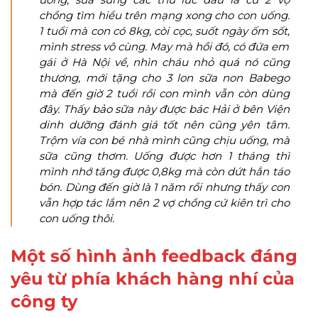
chồng tìm hiểu trên mạng xong cho con uống.
1 tuổi mà con có 8kg, còi cọc, suốt ngày ốm sốt,
mình stress vô cùng. May mà hồi đó, có đứa em
gái ở Hà Nội về, nhìn cháu nhỏ quá nó cũng
thương, mới tặng cho 3 lon sữa non Babego
mà đến giờ 2 tuổi rồi con mình vẫn còn dùng
đây. Thấy bảo sữa này được bác Hải ở bên Viện
dinh dưỡng đánh giá tốt nên cũng yên tâm.
Trộm vía con bé nhà mình cũng chịu uống, mà
sữa cũng thơm. Uống được hơn 1 tháng thì
mình nhớ tăng được 0,8kg mà còn dứt hẳn táo
bón. Dùng đến giờ là 1 năm rồi nhưng thấy con
vẫn hợp tác lắm nên 2 vợ chồng cứ kiên trì cho
con uống thôi.
Một số hình ảnh feedback đáng
yêu từ phía khách hàng nhí của
công ty