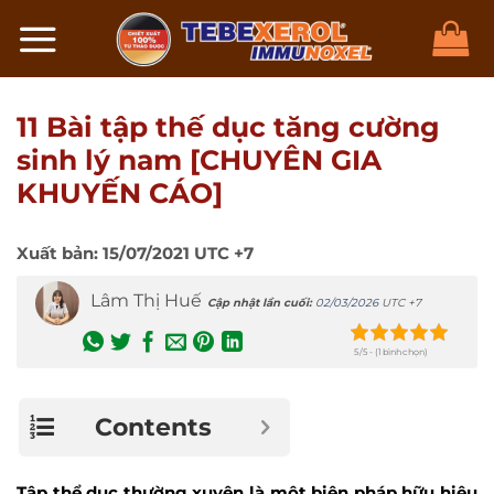
Chuyển
đến
nội
dung
11 Bài tập thế dục tăng cường
sinh lý nam [CHUYÊN GIA
KHUYẾN CÁO]
Xuất bản:
15/07/2021
UTC +7
Lâm Thị Huế
Cập nhật lần cuối:
02/03/2026
UTC +7
5/5 - (1 bình chọn)
Contents
Tập thể dục thường xuyên là một biện pháp hữu hiệu