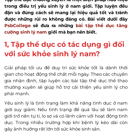
trong điều trị yếu sinh lý ở nam giới. Tập luyện đều
đặn và đúng cách sẽ mang lại hiệu quả tốt và tránh
được những rủi ro không đáng có. Bài viết dưới đây
PsbCollege
sẽ đưa ra những
bài tập thể dục tăng
cường sinh lý nam
giới mà bạn nên biết.
1, Tập thể dục có tác dụng gì đối
với sức khỏe sinh lý nam?
Giải pháp tối ưu để duy trì sức khỏe tốt là dành thời
gian cho hoạt động thể chất mỗi ngày. Theo các chuyên
gia nhận định, tập luyện các bài tập thể dục thể thao
thường xuyên sẽ giúp hỗ trợ cải thiện yếu sinh lý cho
phái mạnh.
Yếu sinh lý là tình trạng làm khả năng tình dục ở nam
giới suy giảm. Nếu tình trạng để quá lâu sẽ làm nam
giới trở nên tự ti, lo sợ và có lãnh cảm với hoạt động tình
dục. Trong nhiều trường hợp khi bệnh lý kéo dài còn
gây ảnh hưởng rất lớn tới sức khỏe sinh sản.