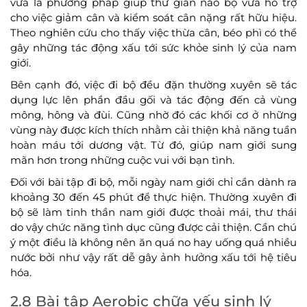
vừa là phương pháp giúp thư giãn não bộ vừa hỗ trợ
cho việc giảm cân và kiểm soát cân nặng rất hữu hiệu.
Theo nghiên cứu cho thấy việc thừa cân, béo phì có thể
gây những tác động xấu tới sức khỏe sinh lý của nam
giới.
Bên cạnh đó, việc đi bộ đều đặn thường xuyên sẽ tác
dụng lực lên phần đầu gối và tác động đến cả vùng
mông, hông và đùi. Cũng nhờ đó các khối cơ ở những
vùng này được kích thích nhằm cải thiện khả năng tuần
hoàn máu tới dương vật. Từ đó, giúp nam giới sung
mãn hơn trong những cuộc vui với bạn tình.
Đối với bài tập đi bộ, mỗi ngày nam giới chỉ cần dành ra
khoảng 30 đến 45 phút để thực hiện. Thường xuyên đi
bộ sẽ làm tinh thần nam giới được thoải mái, thư thái
do vậy chức năng tình dục cũng được cải thiện. Cần chú
ý một điều là không nên ăn quá no hay uống quá nhiều
nước bởi như vậy rất dễ gây ảnh hưởng xấu tới hệ tiêu
hóa.
2.8 Bài tập Aerobic chữa yếu sinh lý