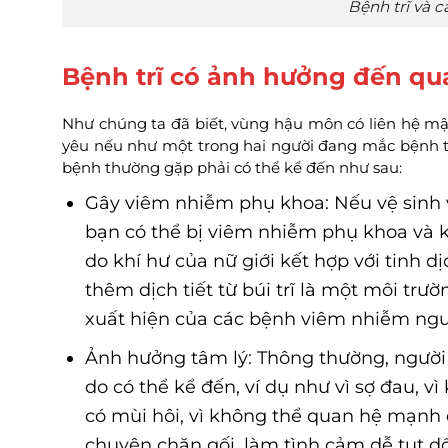
Bệnh trĩ và c
Bệnh trĩ có ảnh hưởng đến q
Như chúng ta đã biết, vùng hậu môn có liên hệ mậ
yêu nếu như một trong hai người đang mắc bệnh tr
bệnh thường gặp phải có thể kể đến như sau:
Gây viêm nhiễm phụ khoa: Nếu vệ sinh v
bạn có thể bị viêm nhiễm phụ khoa và k
do khí hư của nữ giới kết hợp với tinh 
thêm dịch tiết từ búi trĩ là một môi trư
xuất hiện của các bệnh viêm nhiễm ng
Ảnh hưởng tâm lý: Thông thường, người bị
do có thể kể đến, ví dụ như vì sợ đau, vì k
có mùi hôi, vì không thể quan hệ mạnh 
chuyện chăn gối, làm tình cảm dễ tụt 