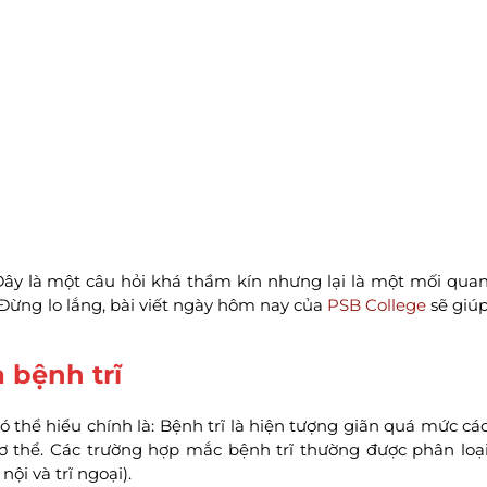
y là một câu hỏi khá thầm kín nhưng lại là một mối qua
 Đừng lo lắng, bài viết ngày hôm nay của
PSB College
sẽ giú
a bệnh trĩ
 thể hiểu chính là: Bệnh trĩ là hiện tượng giãn quá mức cá
ơ thể. Các trường hợp mắc bệnh trĩ thường được phân loạ
nội và trĩ ngoại).