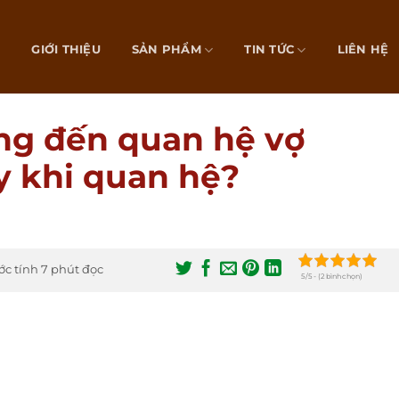
Ủ
GIỚI THIỆU
SẢN PHẨM
TIN TỨC
LIÊN HỆ
ng đến quan hệ vợ
y khi quan hệ?
ớc tính 7 phút đọc
5/5 - (2 bình chọn)