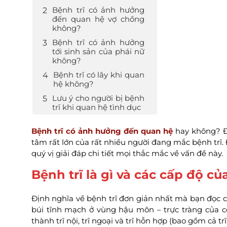
Bệnh trĩ có ảnh hưởng
đến quan hệ vợ chồng
không?
Bệnh trĩ có ảnh hưởng
tới sinh sản của phái nữ
không?
Bệnh trĩ có lây khi quan
hệ không?
Lưu ý cho người bị bệnh
trĩ khi quan hệ tình dục
Bệnh trĩ có ảnh hưởng đến quan hệ
hay không? Đâ
tâm rất lớn của rất nhiều người đang mắc bệnh trĩ.
quý vị giải đáp chi tiết mọi thắc mắc về vấn đề này.
Bệnh trĩ là gì và các cấp độ củ
Định nghĩa về bệnh trĩ đơn giản nhất mà bạn đọc có
búi tĩnh mạch ở vùng hậu môn – trực tràng của c
thành trĩ nội, trĩ ngoại và trĩ hỗn hợp (bao gồm cả trĩ 