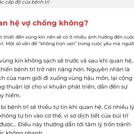
ác cấp độ của bệnh trĩ
uan hệ vợ chồng không?
t thiết đến vùng kín nên sẽ có ít nhiều ảnh hưởng đến cuộ
ĩ. Một số vấn đề “không trọn vẹn” trong cuộc yêu mà ngườ
ùng kín không sạch sẽ trước và sau khi quan hệ,
hiến bệnh trĩ trở nên nặng hơn. Nguyên nhân là
dịch của nam giới đi xuống vùng hậu môn, lại cộng
ờng thuận lợi cho vi khuẩn phát triển, dẫn đến sự
uy hiểm.
 bệnh trĩ sẽ thiếu tự tin khi quan hệ. Có nhiều l
hông tự tin vào cơ thể, vì sợ dịch tiết của búi trĩ
được… Điều này thường dẫn tới tâm lý trốn tránh
dốc không phanh.