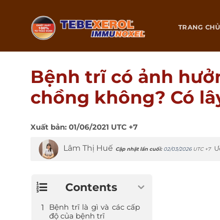
Chuyển
đến
TRANG CH
nội
dung
Bệnh trĩ có ảnh hưở
chồng không? Có lâ
Xuất bản:
01/06/2021
UTC +7
Lâm Thị Huế
Ư
Cập nhật lần cuối:
02/03/2026
UTC +7
Contents
Bệnh trĩ là gì và các cấp
độ của bệnh trĩ