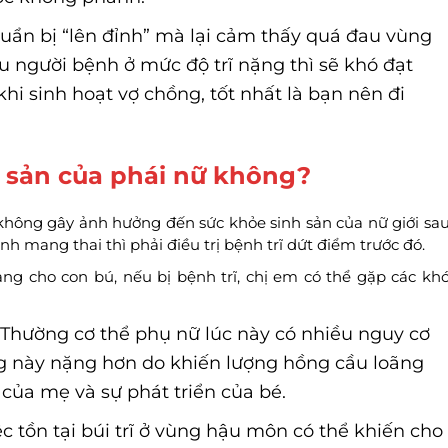
uẩn bị “lên đỉnh” mà lại cảm thấy quá đau vùng
ếu người bệnh ở mức độ trĩ nặng thì sẽ khó đạt
hi sinh hoạt vợ chồng, tốt nhất là bạn nên đi
h sản của phái nữ không?
 không gây ảnh hưởng đến sức khỏe sinh sản của nữ giới sa
ịnh mang thai thì phải điều trị bệnh trĩ dứt điểm trước đó.
ng cho con bú, nếu bị bệnh trĩ, chị em có thể gặp các kh
Thường cơ thể phụ nữ lúc này có nhiều nguy cơ
ạng này nặng hơn do khiến lượng hồng cầu loãng
của mẹ và sự phát triển của bé.
c tồn tại búi trĩ ở vùng hậu môn có thể khiến cho