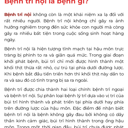
Bệnh trĩ nội là bệnh gì?
Bệnh trĩ nội
không còn là một khái niệm xa lạ đối với
rất nhiều người. Bệnh trĩ nội không chỉ gây ra ảnh
hưởng nghiêm trọng đến sức khỏe con người mà còng
gây ra nhiều bất tiện trong cuộc sống sinh hoạt hàng
ngày.
Bệnh trĩ nội là hiện tượng tĩnh mạch tại hậu môn trực
tràng bị phình to ra và giãn quá mức. Trong giai đoạn
khởi phát bệnh, búi trĩ chỉ mới được hình thành một
khối thịt thừa rất nhỏ, cư trú tại phía dưới đường lược.
Khi bệnh bắt đầu tiến triển hơn thì khối thịt này dần to
ra và sau đó có tình trạng bị sa ra ngoài.
Bệnh trĩ được chia thành hai loại chính: bệnh trĩ ngoại
và bệnh trĩ nội. Sự phân loại bệnh lý trĩ dựa vào vị trí của
búi trĩ hình thành và phát triển tại phía dưới hay phía
trên đường lược của hậu môn. Đặc điểm để nhận biết
bệnh trĩ nội là bệnh không gây đau bởi không có dây
thần kinh cảm giác, búi trĩ hình thành trong ống hậu
môn. Trong một thời gian đầu, búi trĩ chưa được phát