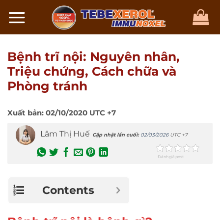
Chuyển
đến
nội
dung
Bệnh trĩ nội: Nguyên nhân,
Triệu chứng, Cách chữa và
Phòng tránh
Xuất bản:
02/10/2020
UTC +7
Lâm Thị Huế
Cập nhật lần cuối:
02/03/2026
UTC +7
Đánh giá post
Contents