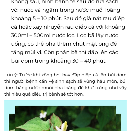
không sâu, hình bánh tẻ sau đó rửa sạch
với nước và ngâm trong nước muối loãng
khoảng 5 – 10 phút. Sau đó giã nát rau diếp
cá hoặc xay nhuyễn rau diếp cá với khoảng
300ml – 500ml nước lọc. Lọc bã lấy nước
uống, có thể pha thêm chút mật ong để
tăng mùi vị. Còn phần bã thì đắp lên các
búi dom trong khoảng 30 – 40 phút.
Lưu ý: Trước khi xông hơi hay đắp diếp cá lên búi dom
thì người bệnh cần vệ sinh sạch sẽ vùng hậu môn, búi
dom bằng nước muối pha loãng để khử trùng như vậy
thì hiệu quả điều trị bệnh sẽ tốt hơn.