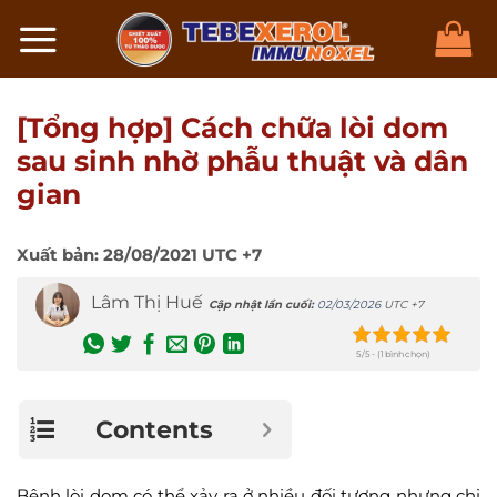
Chuyển
đến
nội
dung
[Tổng hợp] Cách chữa lòi dom
sau sinh nhờ phẫu thuật và dân
gian
Xuất bản:
28/08/2021
UTC +7
Lâm Thị Huế
Cập nhật lần cuối:
02/03/2026
UTC +7
5/5 - (1 bình chọn)
Contents
Bệnh lòi dom có thể xảy ra ở nhiều đối tượng nhưng chị