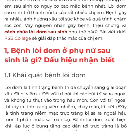
em sau sinh có nguy cơ cao mắc bệnh nhất. Lòi dom
sau sinh trở thành nỗi lo của rất nhiều chị em. Bệnh gây
ra nhiều ảnh hưởng xấu tới sức khỏe và quá trình chăm
sóc con. Vậy nguyên nhân gây bệnh, triệu chứng và
cách chữa lòi dom sau sinh
như thế nào? Bài viết dưới
PSB College
sẽ giải đáp thắc mắc của chị em.
1, Bệnh lòi dom ở phụ nữ sau
sinh là gì? Dấu hiệu nhận biết
1.1 Khái quát bệnh lòi dom
Lòi dom là tình trạng bệnh trĩ đã chuyển sang giai đoạn
xấu đã bị viêm. ( Đối với trĩ nội thì các búi trĩ sa ra ngoài
và không tự thụt vào trong hậu môn. Còn với trĩ ngoại
thì xảy ra tình trạng viêm nhiễm, chảy máu, lở loét.) Đây
là tình trạng niêm mạc trực tràng bị sa ra ngoài hậu
môn 1 phần hoặc sa toàn bộ. Bệnh lòi dom xuất hiện
khi áp lực ổ bụng tăng cao dẫn tới trực tràng là bộ