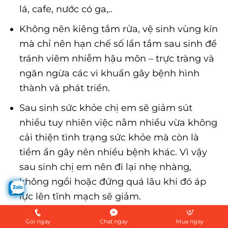
lá, cafe, nước có ga,..
Không nên kiêng tắm rửa, vệ sinh vùng kín
mà chỉ nên hạn chế số lần tắm sau sinh để
tránh viêm nhiễm hậu môn – trực tràng và
ngăn ngừa các vi khuẩn gây bệnh hình
thành và phát triển.
Sau sinh sức khỏe chị em sẽ giảm sút
nhiều tuy nhiên việc nằm nhiều vừa không
cải thiện tình trạng sức khỏe mà còn là
tiềm ẩn gây nên nhiều bệnh khác. Vì vậy
sau sinh chị em nên đi lại nhẹ nhàng,
không ngồi hoặc đứng quá lâu khi đó áp
lực lên tĩnh mạch sẽ giảm.
Tham khảo thêm một số bài viết khác có liên
Gọi ngay
Chat ngay
Mua ngay