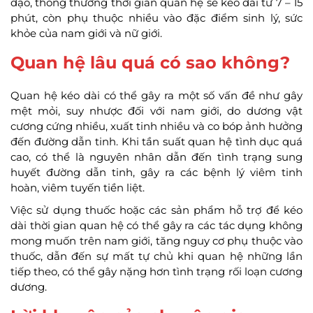
đạo, thông thường thời gian quan hệ sẽ kéo dài từ 7 – 15
phút, còn phụ thuộc nhiều vào đặc điểm sinh lý, sức
khỏe của nam giới và nữ giới.
Quan hệ lâu quá có sao không?
Quan hệ kéo dài có thể gây ra một số vấn đề như gây
mệt mỏi, suy nhược đối với nam giới, do dương vật
cương cứng nhiều, xuất tinh nhiều và co bóp ảnh hưởng
đến đường dẫn tinh. Khi tần suất quan hệ tình dục quá
cao, có thể là nguyên nhân dẫn đến tình trạng sung
huyết đường dẫn tinh, gây ra các bệnh lý viêm tinh
hoàn, viêm tuyến tiền liệt.
Việc sử dụng thuốc hoặc các sản phẩm hỗ trợ để kéo
dài thời gian quan hệ có thể gây ra các tác dụng không
mong muốn trên nam giới, tăng nguy cơ phụ thuộc vào
thuốc, dẫn đến sự mất tự chủ khi quan hệ những lần
tiếp theo, có thể gây nặng hơn tình trạng rối loạn cương
dương.