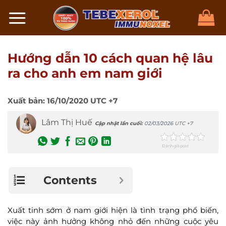
Chuyển
đến
nội
dung
Hướng dẫn 10 cách quan hệ lâu
ra cho anh em nam giới
Xuất bản:
16/10/2020
UTC +7
Lâm Thị Huế
Cập nhật lần cuối:
02/03/2026
UTC +7
Đánh giá post
Contents
Xuất tinh sớm ở nam giới hiện là tình trạng phổ biến,
việc này ảnh hưởng không nhỏ đến những cuộc yêu