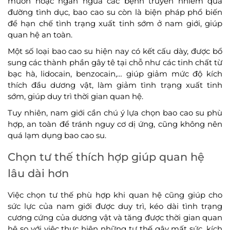
muốn hoặc ngăn ngừa các bệnh truyền nhiễm qua
đường tình dục, bao cao su còn là biện pháp phổ biến
để hạn chế tình trạng xuất tinh sớm ở nam giới, giúp
quan hệ an toàn.
Một số loại bao cao su hiện nay có kết cấu dày, được bổ
sung các thành phần gây tê tại chỗ như các tinh chất từ
bạc hà, lidocain, benzocain,… giúp giảm mức độ kích
thích đầu dương vật, làm giảm tình trạng xuất tinh
sớm, giúp duy trì thời gian quan hệ.
Tuy nhiên, nam giới cần chú ý lựa chọn bao cao su phù
hợp, an toàn để tránh nguy cơ dị ứng, cũng không nên
quá lạm dụng bao cao su.
Chọn tư thế thích hợp giúp quan hệ
lâu dài hơn
Việc chọn tư thế phù hợp khi quan hệ cũng giúp cho
sức lực của nam giới được duy trì, kéo dài tình trạng
cương cứng của dương vật và tăng được thời gian quan
hệ so với việc thực hiện những tư thế gây mất sức, kích