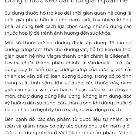
Dùng thuốc kéo dài thời gian quan hệ
Sử dụng thuốc hỗ trợ kéo dài thời gian quan hệ cũng là
một giải pháp hữu ích cho nam giới, tuy nhiên không
phải ai cũng biết cách lựa chọn cũng như sử dụng các
thuốc hợp lý để tránh ảnh hưởng đến sức khỏe.
Một số thuốc cường dương được áp dụng để tạo sự
cương cứng tạm thời cho dương vật, hỗ trợ kéo dài thời
gian quan hệ như Viagra thành phần chính là Sildenafil,
Levitra chứa thành phần chính là Vardenafil,… có tác
dụng duy trì khả năng cương cứng của dương vật, cải
thiện các vấn đề rối loạn cương dương, trong đó có tình
trạng xuất tinh sớm. Khi sử dụng các thuốc này, nam
giới cần sự tư vấn của bác sĩ hoặc dược sĩ có chuyên
môn, chú ý dùng đúng liều lượng, không lạm dụng, đọc
kỹ hướng dẫn sử dụng, cần thận trọng khi dùng thuốc ở
bệnh nhân có bệnh lý tim mạch, xơ vữa động mạch.
Bên cạnh đó, các sản phẩm từ dược liệu tự nhiên, an
toàn và giảm nguy cơ gây tác dụng phụ trên nam giới,
được áp dụng nhiều ở Việt Nam như sản phẩm Mãnh