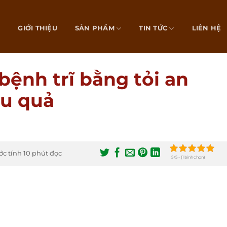
Ủ
GIỚI THIỆU
SẢN PHẨM
TIN TỨC
LIÊN HỆ
bệnh trĩ bằng tỏi an
ệu quả
ớc tính 10 phút đọc
5/5 - (1 bình chọn)