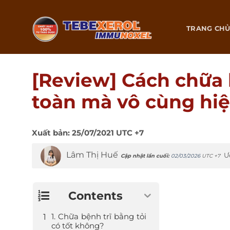
Chuyển
đến
TRANG CH
nội
dung
[Review] Cách chữa 
toàn mà vô cùng hi
Xuất bản:
25/07/2021
UTC +7
Lâm Thị Huế
Ư
Cập nhật lần cuối:
02/03/2026
UTC +7
Contents
1. Chữa bệnh trĩ bằng tỏi
có tốt không?