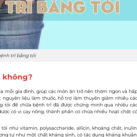
ệnh trĩ bằng tỏi
ốt không?
của mỗi gia đình, giúp các món ăn trở nên thơm ngon và hấ
t nguyên liệu làm thuốc, hỗ trợ làm thuyên giảm nhiều cá
ng tỏi để chữa bệnh trĩ đã được chứng minh qua nhiều cá
 dược có vị cay nồng, thành phần có chứa nhiều hoạt chất c
ỏi như vitamin, polysaccharide, allicin, khoáng chất, inulin
tương tự như một chất kháng sinh, có tác dụng kháng khuẩn