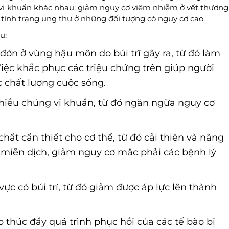
 vi khuẩn khác nhau; giảm nguy cơ viêm nhiễm ở vết thương
 tình trạng ung thư ở những đối tượng có nguy cơ cao.
ư:
đớn ở vùng hậu môn do búi trĩ gây ra, từ đó làm
iệc khắc phục các triệu chứng trên giúp người
c chất lượng cuộc sống.
nhiều chủng vi khuẩn, từ đó ngăn ngừa nguy cơ
hất cần thiết cho cơ thể, từ đó cải thiện và nâng
 miễn dịch, giảm nguy cơ mắc phải các bệnh lý
ực có búi trĩ, từ đó giảm được áp lực lên thành
p thúc đẩy quá trình phục hồi của các tế bào bị