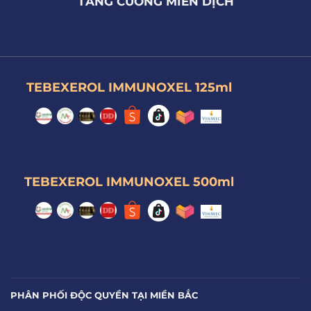
TĂNG CƯỜNG MIỄN DỊCH
TEBEXEROL IMMUNOXEL 125ml
TEBEXEROL IMMUNOXEL 500ml
PHÂN PHỐI ĐỘC QUYỀN TẠI MIỀN BẮC