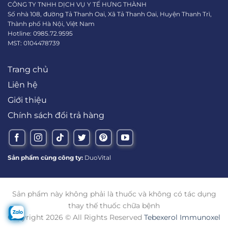
CÔNG TY TNHH DỊCH VỤ Y TẾ HƯNG THÀNH
Số nhà 108, đường Tả Thanh Oai, Xã Tả Thanh Oai, Huyện Thanh Trì,
Thành phố Hà Nội, Việt Nam
Hotline: 0985.72.9595
MST: 0104478739
Trang chủ
Liên hệ
Giới thiệu
Chính sách đổi trả hàng
Sản phẩm cùng công ty:
DuoVital
Sản phẩm này không phải là thuốc và không có tác dụng
thay thế thuốc chữa bệnh
Copyright 2026 © All Rights Reserved
Tebexerol Immunoxel