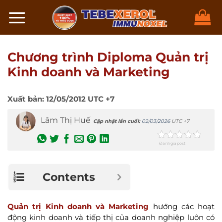
Chuyển
đến
nội
dung
Chương trình Diploma Quản trị
Kinh doanh và Marketing
Xuất bản:
12/05/2012
UTC +7
Lâm Thị Huế
Cập nhật lần cuối:
02/03/2026
UTC +7
Đánh giá post
Contents
Quản trị Kinh doanh và Marketing
hướng các hoạt
động kinh doanh và tiếp thị của doanh nghiệp luôn có