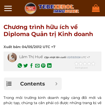
Chuyển
đến
nội
dung
Chương trình hữu ích về
Diploma Quản trị Kinh doanh
Xuất bản:
04/05/2012
UTC +7
Lâm Thị Huế
Cập nhật lần cuối:
02/03/2026
UTC +7
Đánh giá post
Contents
Trong môi trường kinh doanh ngày càng đổi mới và
phức tạp, chúng ta cần phải có được những trang bị về