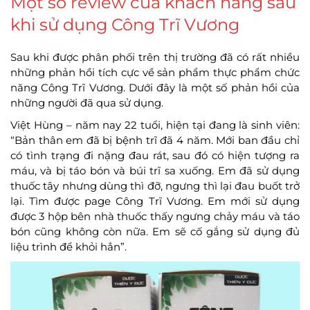
Một số review của khách hàng sau
khi sử dụng Công Trĩ Vương
Sau khi được phân phối trên thị trường đã có rất nhiều
những phản hồi tích cực về sản phẩm thực phẩm chức
năng Công Trĩ Vương. Dưới đây là một số phản hồi của
những người đã qua sử dụng.
Việt Hùng – năm nay 22 tuổi, hiện tại đang là sinh viên:
“Bản thân em đã bị bệnh trĩ đã 4 năm. Mới ban đầu chỉ
có tình trạng đi nặng đau rát, sau đó có hiện tượng ra
máu, và bị táo bón và búi trĩ sa xuống. Em đã sử dụng
thuốc tây nhưng dùng thì đỡ, ngưng thì lại đau buốt trở
lại. Tìm được page Công Trĩ Vương. Em mới sử dụng
được 3 hộp bên nhà thuốc thấy ngưng chảy máu và táo
bón cũng không còn nữa. Em sẽ cố gắng sử dụng đủ
liệu trình để khỏi hẳn”.