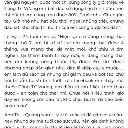
vẫn giữ nguyên, được một chị cùng công ty giới thiệu về
Công Trĩ Vương em bắt đầu sử dụng liệu trình đầu tiên
thì búi trĩ em cũng treo được 80%. Trước như đầu ngón
tay. Giờ nhỏ như hạt đậu thôi, ngoài những triệu chứng
đau rát, khó chịu thì búi trĩ của em cũng được teo dần”.
Lê Vy – 24 tuổi chia sẻ: “Hiện tại em đang mang thai
tháng thứ 7, em bị trĩ từ lúc em mang thai được 4
tháng, vừa mang thai đã mệt mỏi, khó chịu vì ốm
nghén, lại thêm bệnh trĩ này nữa, vì đang mang thai
nên em không uống thuốc tây được. Em tìm được
phương pháp dân gian như: đắp lá diếp cá, lá mướp, …
em làm đủ cách cả nhưng chỉ giảm đau và bớt táo, chứ
búi trĩ vẫn to. Vô tình lướt trên facebook em thấy nhà
thuốc Công Trĩ Vương, em điều trị thử 1 liệu trình thảo
dược – an toàn cho thai nhi. Chưa hết 1 liệu trình, giờ
đây em không còn đau rát, khó chịu, búi trĩ đã tiêu biến
hoàn toàn”.
Anh Tài – Quảng Nam: “Mẹ tôi mắc trĩ đã gần chục năm
nay, nhưng do mẹ tuổi cao sức yếu, nên gia đình không
đồng ý cho mẹ phẫu thuật để cắt bỏ trĩ. Gia đình cũng