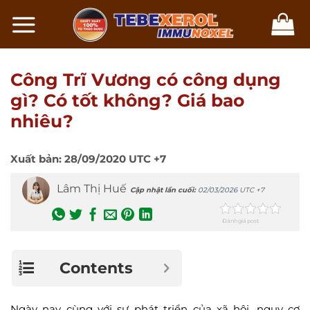
Chuyển
đến
nội
dung
Công Trĩ Vương có công dụng
gì? Có tốt không? Giá bao
nhiêu?
Xuất bản:
28/09/2020
UTC +7
Lâm Thị Huế
Cập nhật lần cuối:
02/03/2026
UTC +7
Đánh giá post
Contents
Ngày nay cùng với sự phát triển của xã hội, nguy cơ