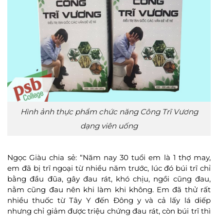
Hình ảnh thực phẩm chức năng Công Trĩ Vương
dạng viên uống
Ngọc Giàu chia sẻ: “Năm nay 30 tuổi em là 1 thợ may,
em đã bị trĩ ngoại từ nhiều năm trước, lúc đó búi trĩ chỉ
bằng đầu đũa, gây đau rát, khó chịu, ngồi cũng đau,
nằm cũng đau nên khi làm khi không. Em đã thử rất
nhiều thuốc từ Tây Y đến Đông y và cả lấy lá diếp
nhưng chỉ giảm được triệu chứng đau rát, còn búi trĩ thì