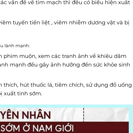
các vấn đề về tim mạch thì đều có biểu hiện xuất
êm tuyến tiền liệt , viêm nhiễm dương vật và bị
.
ếu lành mạnh:
m phim muộn, xem các tranh ảnh về khiêu dâm
lành mạnh đều gây ảnh hưởng đến sức khỏe sinh
 thích, hút thuốc lá, tiêm chích, sử dụng đồ uống
ị xuất tinh sớm.