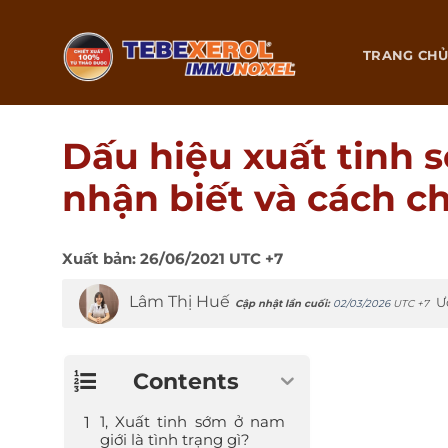
Chuyển
đến
TRANG CH
nội
dung
Dấu hiệu xuất tinh 
nhận biết và cách c
Xuất bản:
26/06/2021
UTC +7
Lâm Thị Huế
Ư
Cập nhật lần cuối:
02/03/2026
UTC +7
Contents
1, Xuất tinh sớm ở nam
giới là tình trạng gì?