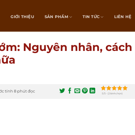
Ủ
GIỚI THIỆU
SẢN PHẨM
TIN TỨC
LIÊN HỆ
sớm: Nguyên nhân, cách
hữa
ớc tính 8 phút đọc
5/5 - (2 bình chọn)