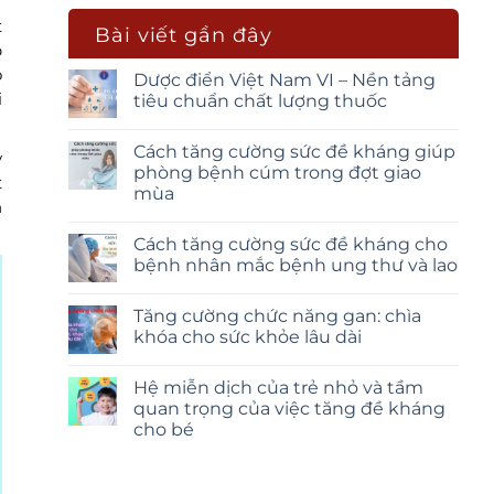
t
Bài viết gần đây
p
ó
Dược điển Việt Nam VI – Nền tảng
i
tiêu chuẩn chất lượng thuốc
Cách tăng cường sức đề kháng giúp
y
phòng bệnh cúm trong đợt giao
t
mùa
h
Cách tăng cường sức đề kháng cho
bệnh nhân mắc bệnh ung thư và lao
Tăng cường chức năng gan: chìa
khóa cho sức khỏe lâu dài
Hệ miễn dịch của trẻ nhỏ và tầm
quan trọng của việc tăng đề kháng
cho bé