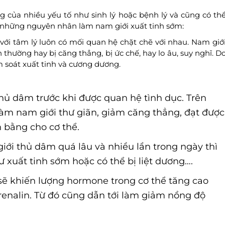
 của nhiều yếu tố như sinh lý hoặc bệnh lý và cũng có th
số những nguyên nhân làm nam giới xuất tinh sớm:
 với tâm lý luôn có mối quan hệ chặt chẽ với nhau. Nam giớ
 thường hay bị căng thẳng, bị ức chế, hay lo âu, suy nghĩ. D
 soát xuất tinh và cương dương.
hủ dâm trước khi được quan hệ tình dục. Trên
làm nam giới thư giãn, giảm căng thẳng, đạt được
n bằng cho cơ thể.
iới thủ dâm quá lâu và nhiều lần trong ngày thì
ư xuất tinh sớm hoặc có thể bị liệt dương….
sẽ khiến lượng hormone trong cơ thể tăng cao
renalin. Từ đó cũng dẫn tới làm giảm nồng độ