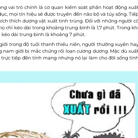
ng vai trò chính là cơ quan kiểm soát phần hoạt động xuấ
 dục, mọi tín hiệu sẽ được truyền đến não bộ và tủy sống. Tiế
ích thích dương vật xuất tinh trùng. Đối với những người c
họ chỉ kéo dài trong khoảng trung bình là 1,7 phút. Trong kh
kéo dài trung bình là khoảng 7 phút.
giới trong độ tuổi thanh thiếu niên, người thường xuyên ha
ng nam giới bị mắc chứng rối loạn cương dương. Mặc dù xuấ
trực tiếp đến tính mạng nhưng nó lại làm cho đời sống tìn