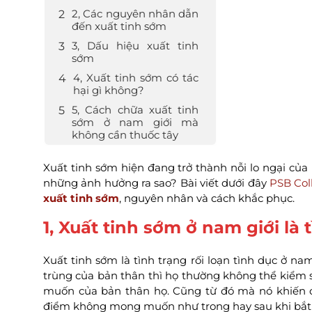
2, Các nguyên nhân dẫn
đến xuất tinh sớm
3, Dấu hiệu xuất tinh
sớm
4, Xuất tinh sớm có tác
hại gì không?
5, Cách chữa xuất tinh
sớm ở nam giới mà
không cần thuốc tây
Xuất tinh sớm hiện đang trở thành nỗi lo ngại của 
những ảnh hưởng ra sao? Bài viết dưới đây
PSB Col
xuất tinh sớm
, nguyên nhân và cách khắc phục.
1, Xuất tinh sớm ở nam giới là 
Xuất tinh sớm là tình trạng rối loạn tình dục ở n
trùng của bản thân thì họ thường không thể kiểm 
muốn của bản thân họ. Cũng từ đó mà nó khiến ch
điểm không mong muốn như trong hay sau khi bắt