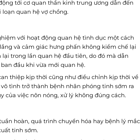
động tới cơ quan thần kinh trung ương dẫn đến
i loạn quan hệ vợ chồng.
 nghiệm với hoạt động quan hệ tình dục một cách
o lắng và cảm giác hưng phấn không kiềm chế lại
 lại trong lần quan hệ đầu tiên, do đó mà dẫn
 ban đầu khi vừa mới quan hệ.
n thiệp kịp thời cũng như điều chỉnh kịp thời về
ã vô tình trở thành bệnh nhân phóng tinh sớm ra
ụy của việc nôn nóng, xử lý không đúng cách.
h tuần hoàn, quá trình chuyển hóa hay bệnh lý mắ
uất tinh sớm.