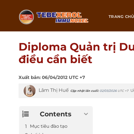
Chuyển
đến
TRANG CH
nội
dung
Diploma Quản trị Du
điều cần biết
Xuất bản:
06/04/2012
UTC +7
Lâm Thị Huế
Ư
Cập nhật lần cuối:
02/03/2026
UTC +7
Contents
Mục tiêu đào tạo