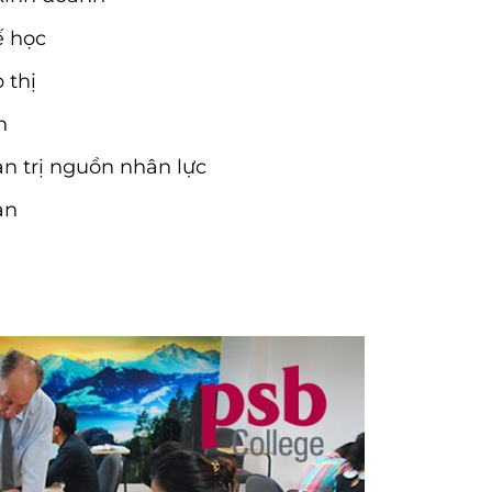
ế học
 thị
n
ản trị nguồn nhân lực
ạn