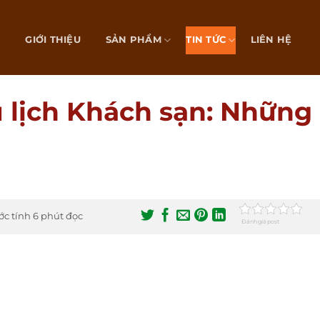
Ủ
GIỚI THIỆU
SẢN PHẨM
TIN TỨC
LIÊN HỆ
 lịch Khách sạn: Những
ớc tính 6 phút đọc
Đánh giá post