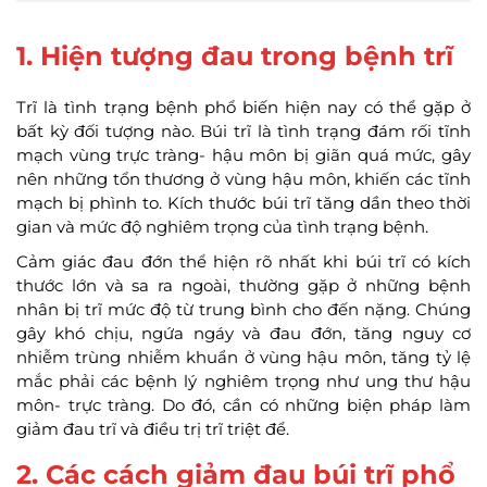
1. Hiện tượng đau trong bệnh trĩ
Trĩ là tình trạng bệnh phổ biến hiện nay có thể gặp ở
bất kỳ đối tượng nào. Búi trĩ là tình trạng đám rối tĩnh
mạch vùng trực tràng- hậu môn bị giãn quá mức, gây
nên những tổn thương ở vùng hậu môn, khiến các tĩnh
mạch bị phình to. Kích thước búi trĩ tăng dần theo thời
gian và mức độ nghiêm trọng của tình trạng bệnh.
Cảm giác đau đớn thể hiện rõ nhất khi búi trĩ có kích
thước lớn và sa ra ngoài, thường gặp ở những bệnh
nhân bị trĩ mức độ từ trung bình cho đến nặng. Chúng
gây khó chịu, ngứa ngáy và đau đớn, tăng nguy cơ
nhiễm trùng nhiễm khuẩn ở vùng hậu môn, tăng tỷ lệ
mắc phải các bệnh lý nghiêm trọng như ung thư hậu
môn- trực tràng. Do đó, cần có những biện pháp làm
giảm đau trĩ và điều trị trĩ triệt để.
2. Các cách giảm đau búi trĩ phổ