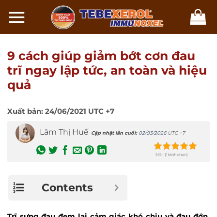
Chuyển
đến
nội
dung
9 cách giúp giảm bớt cơn đau
trĩ ngay lập tức, an toàn và hiệu
quả
Xuất bản:
24/06/2021
UTC +7
Lâm Thị Huế
Cập nhật lần cuối:
02/03/2026
UTC +7
5/5 - (1 bình chọn)
Contents
Trĩ sưng đau đem lại cảm giác khó chịu và đau đớn,