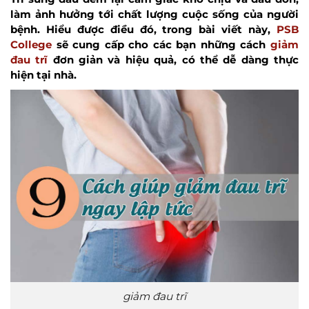
làm ảnh hưởng tới chất lượng cuộc sống của người
bệnh. Hiểu được điều đó, trong bài viết này,
PSB
College
sẽ cung cấp cho các bạn những cách
giảm
đau trĩ
đơn giản và hiệu quả, có thể dễ dàng thực
hiện tại nhà.
giảm đau trĩ