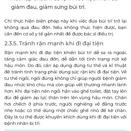
giảm đau, giảm sưng búi trĩ.
Chỉ thực hiện biện pháp này khi việc đưa búi trĩ trở lại
không quá đau đớn. Nếu không thực hiện được, bạn
cần đến cơ sở y tế gần nhất để được bác sĩ điều trị.
2.3.5. Tránh rặn mạnh khi đi đại tiện
Rặn mạnh khi đi đại tiện khiến búi trĩ dễ sa ra ngoài,
tăng cảm giác đau đớn, dễ dẫn tới tình trạng nứt kẽ
hậu môn. Do đó, cần áp dụng đúng tư thế và kĩ thuật
để tránh tình trạng phải dùng sức rặn khi đi đại tiện. Về
tư thế ngồi, ngồi đúng không chỉ giúp người bệnh giảm
đau nhức khó chịu mà còn giúp vết thương nhanh lành
hơn. Khi đại tiện nên ngồi hẳn vào ghế toilet, đặt tay lên
đùi để giảm áp lực thân trên lên vùng hậu môn. Chân
hơi chếch ở phía trước, người nghiêng về đằng trước
nhẹ hoặc có thể dùng một chiếc ghế nhỏ để kê chân.
Đây là tư thế được khuyến khích dùng khi đi đại tiện với
bệnh nhân bị trĩ.