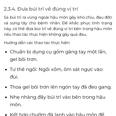
2.3.4. Đưa búi trĩ về đúng vị trí
Sa búi trĩ ra vùng ngoài hậu môn gây khó chịu, đau đớn
và sưng tấy cho bệnh nhân. Để khắc phục tình trạng
này, có thể đưa búi trĩ về đúng vị trí bên trong hậu môn
nếu thao tác thực hiện không gây quá đau.
Hướng dẫn các thao tác thực hiện:
Chuẩn bị dụng cụ gồm găng tay một lần,
gel bôi trơn.
Tư thế ngồi: Ngồi xổm, ôm sát ngực vào
đùi.
Thoa gel bôi trơn lên ngón tay đã đeo gang.
Nhẹ nhàng đẩy búi trĩ vào bên trong hậu
môn.
Kết hợp chườm đá lạnh vào hậu môn để