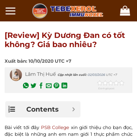
Chuyển
đến
nội
dung
[Review] Kỳ Dương Đan có tốt
không? Giá bao nhiêu?
Xuất bản:
10/10/2020
UTC +7
Lâm Thị Huế
Cập nhật lần cuối:
02/03/2026
UTC +7
Đánh giá post
Contents
Bài viết tới đây
PSB College
xin giới thiệu cho bạn đọc,
đặc biệt là những anh em nam giới 1 thực phẩm chức