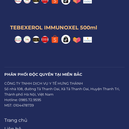
TEBEXEROL IMMUNOXEL 500ml
PHÂN PHỐI ĐỘC QUYỀN TẠI MIỀN BẮC
CÔNG TY TNHH DỊCH VỤ Y TẾ HƯNG THÀNH
Số nhà 108, đường Tả Thanh Oai, Xã Tả Thanh Oai, Huyện Thanh Trì,
Thành phố Hà Nội, Việt Nam
Hotline: 0985.72.9595
MST: 0104478739
Trang chủ
Liên hệ