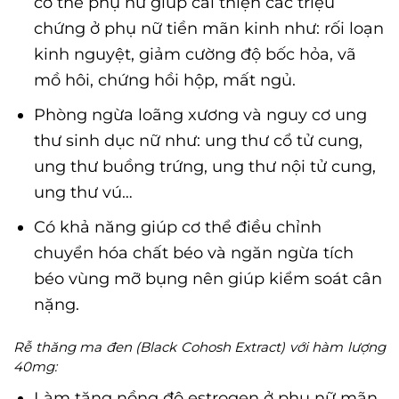
cơ thể phụ nữ giúp cải thiện các triệu
chứng ở phụ nữ tiền mãn kinh như: rối loạn
kinh nguyệt, giảm cường độ bốc hỏa, vã
mồ hôi, chứng hồi hộp, mất ngủ.
Phòng ngừa loãng xương và nguy cơ ung
thư sinh dục nữ như: ung thư cổ tử cung,
ung thư buồng trứng, ung thư nội tử cung,
ung thư vú…
Có khả năng giúp cơ thể điều chỉnh
chuyển hóa chất béo và ngăn ngừa tích
béo vùng mỡ bụng nên giúp kiểm soát cân
nặng.
Rễ thăng ma đen (Black Cohosh Extract) với hàm lượng
40mg:
Làm tăng nồng độ estrogen ở phụ nữ mãn