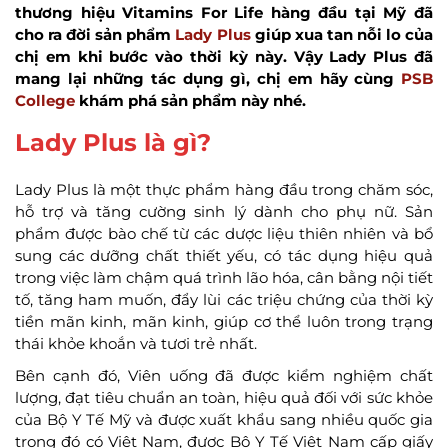
thương hiệu Vitamins For Life hàng đầu tại Mỹ đã
cho ra đời sản phẩm
Lady Plus
giúp xua tan nỗi lo của
chị em khi bước vào thời kỳ này. Vậy Lady Plus đã
mang lại những tác dụng gì, chị em hãy cùng
PSB
College
khám phá sản phẩm này nhé.
Lady Plus là gì?
Lady Plus là một thực phẩm hàng đầu trong chăm sóc,
hỗ trợ và tăng cường sinh lý dành cho phụ nữ. Sản
phẩm được bào chế từ các dược liệu thiên nhiên và bổ
sung các dưỡng chất thiết yếu, có tác dụng hiệu quả
trong việc làm chậm quá trình lão hóa, cân bằng nội tiết
tố, tăng ham muốn, đẩy lùi các triệu chứng của thời kỳ
tiền mãn kinh, mãn kinh, giúp cơ thể luôn trong trạng
thái khỏe khoắn và tươi trẻ nhất.
Bên cạnh đó, Viên uống đã được kiểm nghiệm chất
lượng, đạt tiêu chuẩn an toàn, hiệu quả đối với sức khỏe
của Bộ Y Tế Mỹ và được xuất khẩu sang nhiều quốc gia
trong đó có Việt Nam, được Bộ Y Tế Việt Nam cấp giấy