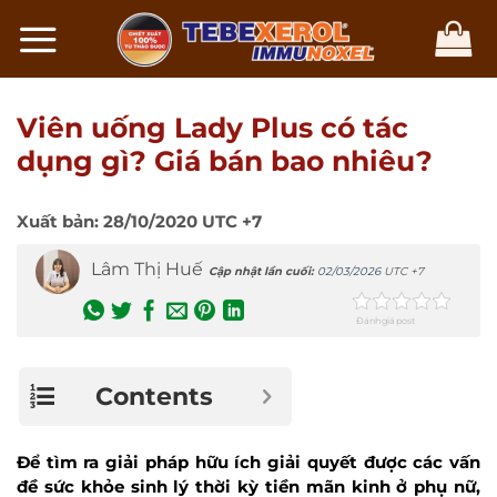
Chuyển
đến
nội
dung
Viên uống Lady Plus có tác
dụng gì? Giá bán bao nhiêu?
Xuất bản:
28/10/2020
UTC +7
Lâm Thị Huế
Cập nhật lần cuối:
02/03/2026
UTC +7
Đánh giá post
Contents
Để tìm ra giải pháp hữu ích giải quyết được các vấn
đề sức khỏe sinh lý thời kỳ tiền mãn kinh ở phụ nữ,