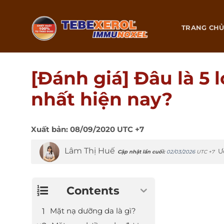
Chuyển
đến
TRANG CH
nội
dung
[Đánh giá] Đâu là 5 
nhất hiện nay?
Xuất bản:
08/09/2020
UTC +7
Lâm Thị Huế
Ư
Cập nhật lần cuối:
02/03/2026
UTC +7
Contents
Mặt nạ dưỡng da là gì?