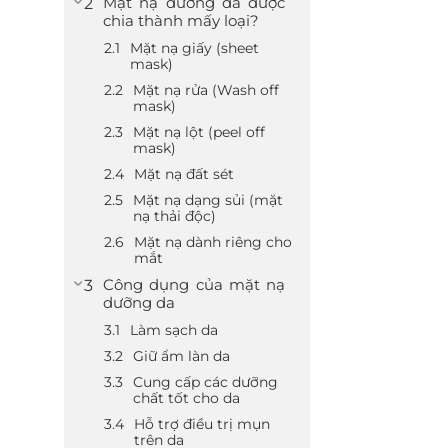
Mặt nạ dưỡng da được
chia thành mấy loại?
Mặt nạ giấy (sheet
mask)
Mặt nạ rửa (Wash off
mask)
Mặt nạ lột (peel off
mask)
Mặt nạ đất sét
Mặt nạ dạng sủi (mặt
nạ thải độc)
Mặt nạ dành riêng cho
mắt
Công dụng của mặt nạ
dưỡng da
Làm sạch da
Giữ ẩm làn da
Cung cấp các dưỡng
chất tốt cho da
Hỗ trợ điều trị mụn
trên da