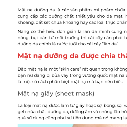
Mặt nạ dưỡng da là các sản phẩm mĩ phẩm chứa cá
cung cấp các dưỡng chất thiết yếu cho da mặt. M
khoáng, đất sét chứa khoáng hay các loại thực ph
Nàng có thể hiểu đơn giản là làn da mình cũng nh
nóng, bụi bẩn từ môi trường thì cái cây cần phải t
dưỡng da chính là nước tưới cho cái cây “làn da”.
Mặt nạ dưỡng da được chia th
Đắp mặt nạ là một “skin care” rất quan trọng không
bạn nữ đang bị bủa vây trong vương quốc mặt nạ d
là một số cách phân biệt mặt nạ mà bạn nên biết:
Mặt nạ giấy (sheet mask)
Là loại mặt nạ được làm từ giấy hoặc sợi bông, sợi
gel chứa chất dưỡng da, dưỡng ẩm và chống lão hóa d
quả sử dụng cũng như sự tiện dụng mà nó mang lại