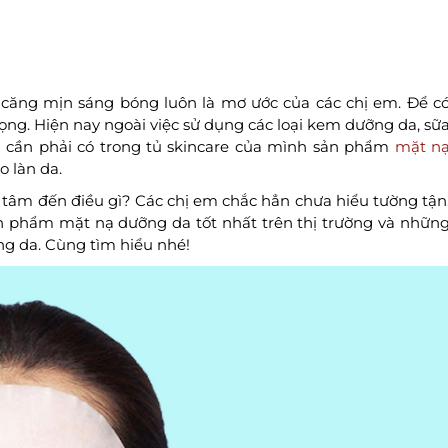
a căng mịn sáng bóng luôn là mơ ước của các chị em. Để c
rọng. Hiện nay ngoài việc sử dụng các loại kem dưỡng da, sữ
ẫn cần phải có trong tủ skincare của mình sản phẩm
mặt n
o làn da.
tâm đến điều gì? Các chị em chắc hẳn chưa hiểu tường tận
sản phẩm mặt nạ dưỡng da tốt nhất trên thị trường và nhữn
g da. Cùng tìm hiểu nhé!