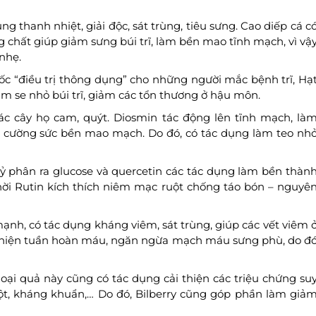
ng thanh nhiệt, giải độc, sát trùng, tiêu sưng. Cao diếp cá c
g chất giúp giảm sưng búi trĩ, làm bền mao tĩnh mạch, vì vậ
nhẹ.
uốc “điều trị thông dụng” cho những người mắc bệnh trĩ, Hạ
m se nhỏ búi trĩ, giảm các tổn thương ở hậu môn.
ác cây họ cam, quýt. Diosmin tác động lên tĩnh mạch, là
g cường sức bền mao mạch. Do đó, có tác dụng làm teo nh
ỷ phân ra glucose và quercetin các tác dụng làm bền thàn
thời Rutin kích thích niêm mạc ruột chống táo bón – nguyê
mạnh, có tác dụng kháng viêm, sát trùng, giúp các vết viêm 
 thiện tuần hoàn máu, ngăn ngừa mạch máu sưng phù, do đ
loại quả này cũng có tác dụng cải thiện các triệu chứng su
ột, kháng khuẩn,… Do đó, Bilberry cũng góp phần làm giả