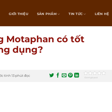
Ủ
GIỚI THIỆU
SẢN PHẨM
TIN TỨC
LIÊN HỆ
g Motaphan có tốt
ông dụng?
ớc tính 13 phút đọc
Đánh giá post