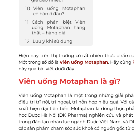
Viên uống Motaphan
có bán ở đâu?
Cách phân biệt Viên
uống Motaphan hàng
thật – hàng giả
Lưu ý khi sử dụng
Hiện nay trên thị trường có rất nhiều thực phẩm c
Một trong số đó là
viên uống Motaphan
. Hãy cùng
này qua bài viết dưới đây.
Viên uống Motaphan là gì?
Viên uống Motaphan là một trong những giải pháp
điều trị trĩ nội, trĩ ngoại, trĩ hỗn hợp hiệu quả. V
xuất hiện đại tiên tiến, Motaphan là dòng thực 
học Dược Hà Nội (DK Pharma) nghiên cứu và phát 
trong đào tạo nhân lực ngành Dược Việt Nam, và D
các sản phẩm chăm sóc sức khoẻ có nguồn gốc từ dư