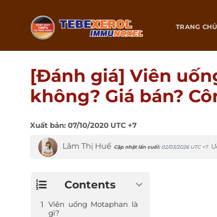
Chuyển
đến
TRANG CH
nội
dung
[Đánh giá] Viên uốn
không? Giá bán? C
Xuất bản:
07/10/2020
UTC +7
Lâm Thị Huế
Ư
Cập nhật lần cuối:
02/03/2026
UTC +7
Contents
Viên uống Motaphan là
gì?