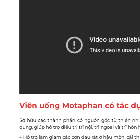
Viên uống Motaphan có tác d
Sở hữu các thành phần có nguồn gốc từ thiên nh
dụng, giúp hỗ trợ điều trị trĩ nội, trĩ ngoại và trĩ hỗ
– Hỗ trợ làm giảm các cơn đau rát ở hậu môn, cải thi