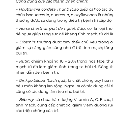
Công dụng của các thành phần chính:
–
Houttuynia cordata Thunb (Cao diếp cá):
có tác dụ
chứa isoquercetin, quercetin, dioxyflavonon là nhữn
thường được sử dụng trong điều trị bệnh trĩ cấp độ 
–
Horse chestnut (Hạt dẻ ngựa):
được coi là loại th
dẻ ngựa giúp tăng sức đề kháng tĩnh mạch, từ đó là
–
Diosmin
: thường được tìm thấy chủ yếu trong c
giảm sự căng giãn cũng như ứ trệ tĩnh mạch; tăn
búi trĩ.
–
Rutin
: chiếm khoảng 10 – 28% trong hoa Hoè, thu
mạch từ đó làm giảm tình trạng sa búi trĩ. Đồng 
nhân dẫn đến bệnh trĩ.
–
Ginkgo biloba (bạch quả)
: là chất chống oxy hóa 
hậu môn không lan rộng. Ngoài ra có tác dụng cải
cũng có tác dụng làm teo nhỏ búi trĩ.
–
Bilberry
: có chứa hàm lượng Vitamin A, C, E cao, 
tĩnh mạch, cung cấp chất xơ, giảm viêm đường ru
các triệu chứng của trĩ.