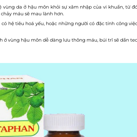
ệ vùng da ở hậu môn khỏi sự xâm nhập của vi khuẩn, từ đ
g, chảy máu sẽ mau lành hơn.
 có hệ tiêu hoá yếu, hoặc những người có đặc tính công việ
h ở vùng hậu môn dễ dàng lưu thông máu, búi trĩ sẽ dần te