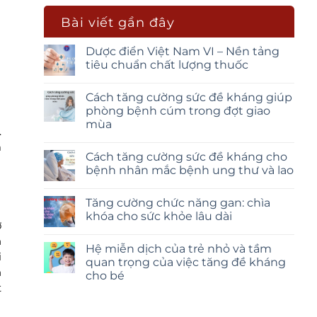
Bài viết gần đây
Dược điển Việt Nam VI – Nền tảng
tiêu chuẩn chất lượng thuốc
Cách tăng cường sức đề kháng giúp
phòng bệnh cúm trong đợt giao
mùa
.
m
Cách tăng cường sức đề kháng cho
bệnh nhân mắc bệnh ung thư và lao
Tăng cường chức năng gan: chìa
khóa cho sức khỏe lâu dài
ợ
n
Hệ miễn dịch của trẻ nhỏ và tầm
i
quan trọng của việc tăng đề kháng
h
cho bé
t