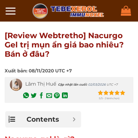
Chuyển
đến
nội
dung
[Review Webtretho] Nacurgo
Gel trị mụn ẩn giá bao nhiêu?
Bán ở đâu?
Xuất bản:
08/11/2020
UTC +7
Lâm Thị Huế
Cập nhật lần cuối:
02/03/2026
UTC +7
5/5 - (1 bình chọn)
Contents