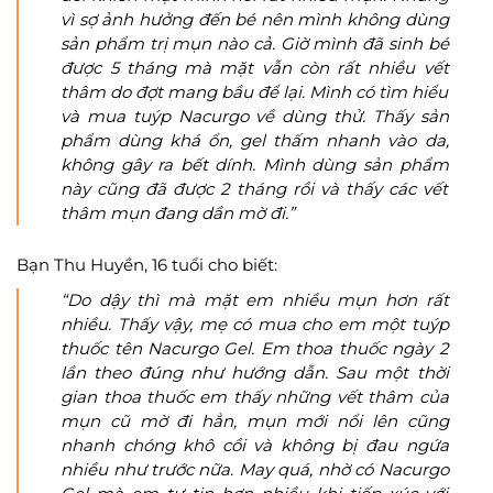
vì sợ ảnh hưởng đến bé nên mình không dùng
sản phẩm trị mụn nào cả. Giờ mình đã sinh bé
được 5 tháng mà mặt vẫn còn rất nhiều vết
thâm do đợt mang bầu để lại. Mình có tìm hiểu
và mua tuýp Nacurgo về dùng thử. Thấy sản
phẩm dùng khá ổn, gel thấm nhanh vào da,
không gây ra bết dính. Mình dùng sản phẩm
này cũng đã được 2 tháng rồi và thấy các vết
thâm mụn đang dần mờ đi.”
Bạn Thu Huyền, 16 tuổi cho biết:
“Do dậy thì mà mặt em nhiều mụn hơn rất
nhiều. Thấy vậy, mẹ có mua cho em một tuýp
thuốc tên Nacurgo Gel. Em thoa thuốc ngày 2
lần theo đúng như hướng dẫn. Sau một thời
gian thoa thuốc em thấy những vết thâm của
mụn cũ mờ đi hẳn, mụn mới nổi lên cũng
nhanh chóng khô cồi và không bị đau ngứa
nhiều như trước nữa. May quá, nhờ có Nacurgo