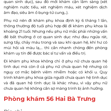
quan sinh dục), sau đó mới khám cận lâm sàng (xét
nghiệm nước tiểu, xét nghiệm máu, xét nghiệm dịch
âm đạo, siêu âm ổ bụng-tử cung,..).
Phụ nữ nên đi khám phụ khoa định kỳ 6 tháng 1 lần,
thông thường độ tuổi phù hợp để đi khám phụ khoa là
khoảng 21 tuổi. Nhưng nếu phụ nữ mắc phải những vấn
đề bất thường ở cơ quan sinh dục như đau ngứa rát,
sưng tấy, chảy máu trong và sau khi quan hệ, khí hư có
mùi hôi và màu lạ,… thì cần nhanh chóng đến phòng
khám uy tín để được bác sĩ tư vấn và điều trị.
Đi khám phụ khoa không chỉ ở phụ nữ chưa quan hệ
tình dục mà còn ở cả phụ nữ chưa quan hệ nhưng có
nguy cơ mắc bệnh viêm nhiễm hoặc có khối u. Quy
trình khám phụ khoa giữa người chưa quan hệ tình dục
và đã quan hệ tình dục là khác nhau, vì vậy phụ nữ
chưa quan hệ không cần sợ màng trinh bị ảnh hưởng.
Phòng khám 56 Hai Bà Trưng