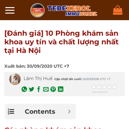
Chuyển
đến
nội
dung
[Đánh giá] 10 Phòng khám sản
khoa uy tín và chất lượng nhất
tại Hà Nội
Xuất bản:
30/09/2020
UTC +7
Lâm Thị Huế
Cập nhật lần cuối:
02/03/2026
UTC +7
Đánh giá post
Contents