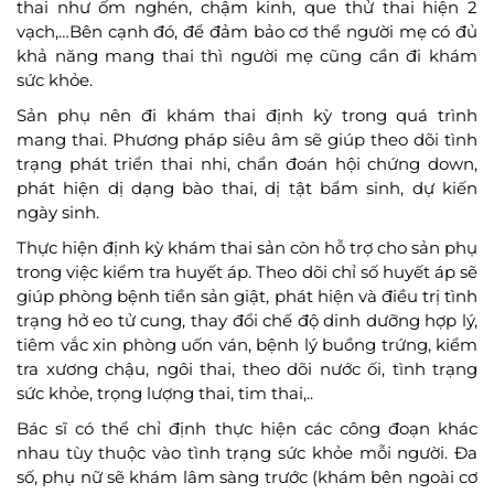
thai như ốm nghén, chậm kinh, que thử thai hiện 2
vạch,…Bên cạnh đó, để đảm bảo cơ thể người mẹ có đủ
khả năng mang thai thì người mẹ cũng cần đi khám
sức khỏe.
Sản phụ nên đi khám thai định kỳ trong quá trình
mang thai. Phương pháp siêu âm sẽ giúp theo dõi tình
trạng phát triển thai nhi, chẩn đoán hội chứng down,
phát hiện dị dạng bào thai, dị tật bẩm sinh, dự kiến
ngày sinh.
Thực hiện định kỳ khám thai sản còn hỗ trợ cho sản phụ
trong việc kiểm tra huyết áp. Theo dõi chỉ số huyết áp sẽ
giúp phòng bệnh tiền sản giật, phát hiện và điều trị tình
trạng hở eo tử cung, thay đổi chế độ dinh dưỡng hợp lý,
tiêm vắc xin phòng uốn ván, bệnh lý buồng trứng, kiểm
tra xương chậu, ngôi thai, theo dõi nước ối, tình trạng
sức khỏe, trọng lượng thai, tim thai,..
Bác sĩ có thể chỉ định thực hiện các công đoạn khác
nhau tùy thuộc vào tình trạng sức khỏe mỗi người. Đa
số, phụ nữ sẽ khám lâm sàng trước (khám bên ngoài cơ