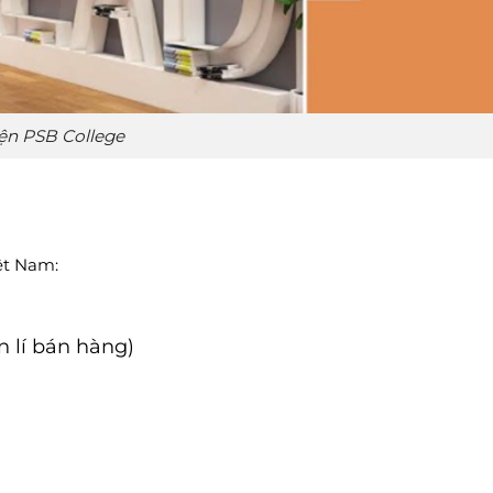
ện PSB College
ệt Nam:
 lí bán hàng)