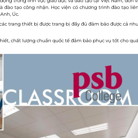
ộng trong lĩnh vực giáo dục và đào tạo tại Việt Nam, đơn v
à đào tạo công nhận. Học viện có chương trình đào tạo liê
 Anh, Úc.
 các trang thiết bị được trang bị đầy đủ đảm bảo được cả nh
 thiết, chất lượng chuẩn quốc tế đảm bảo phục vụ tốt cho qu