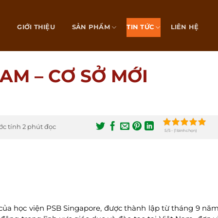
Ủ
GIỚI THIỆU
SẢN PHẨM
TIN TỨC
LIÊN HỆ
AM – CƠ SỞ MỚI
ớc tính 2 phút đọc
5/5 - (1 bình chọn)
 của học viện PSB Singapore, được thành lập từ tháng 9 nă