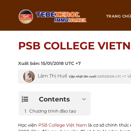
Chuyển
đến
TRANG CH
nội
dung
PSB COLLEGE VIETN
Xuất bản:
15/01/2018
UTC +7
Lâm Thị Huế
Ư
Cập nhật lần cuối:
02/03/2026
UTC +7
Contents
Chương trình đào tạo
Học viện
PSB College Việt Nam
là cơ sở chính thức