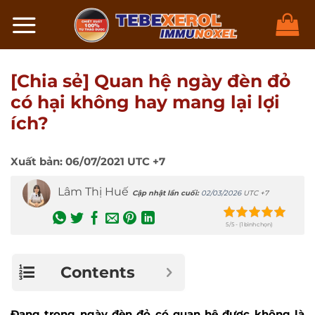
Chuyển
đến
nội
dung
[Chia sẻ] Quan hệ ngày đèn đỏ
có hại không hay mang lại lợi
ích?
Xuất bản:
06/07/2021
UTC +7
Lâm Thị Huế
Cập nhật lần cuối:
02/03/2026
UTC +7
5/5 - (1 bình chọn)
Contents
Đang trong ngày đèn đỏ có quan hệ được không là