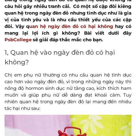
câu hỏi gây nhiều tranh cãi. Có một số cặp đôi kiêng
quan hệ trong ngày đèn đỏ nhưng tình dục như là gia
vị của tình yêu và là nhu cầu thiết yếu của các cặp
đôi. Vậy q
uan hệ ngày đèn đỏ có hại không
hay có
mang lại lợi ích gì không? Bài viết dưới đây
PsbCollege
sẽ giải đáp thắc mắc cho bạn.
1, Quan hệ vào ngày đèn đỏ có hại
không?
Chị em phụ nữ thường có nhu cầu quan hệ tình dục
cao hơn vào ngày đèn đỏ, vì trong những ngày này thì
nồng độ hormon sinh dục nữ tăng cao, kích thích ham
muốn và giúp phụ nữ dễ dàng đạt khoái cảm. Tuy
nhiên quan hệ trong ngày đèn đỏ lại mang đến nhiều
tác hại như sau: