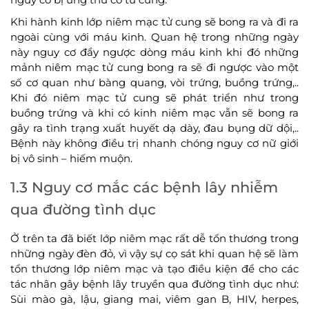
Khi hành kinh lớp niêm mạc tử cung sẽ bong ra và đi ra
ngoài cùng với máu kinh. Quan hệ trong những ngày
này nguy cơ đẩy ngược dòng máu kinh khi đó những
mảnh niêm mạc tử cung bong ra sẽ đi ngược vào một
số cơ quan như bàng quang, vòi trứng, buồng trứng,..
Khi đó niêm mạc tử cung sẽ phát triển như trong
buồng trứng và khi có kinh niêm mạc vẫn sẽ bong ra
gây ra tình trạng xuất huyết dạ dày, đau bụng dữ dội,..
Bệnh này không điều trị nhanh chóng nguy cơ nữ giới
bị vô sinh – hiếm muộn.
1.3 Nguy cơ mắc các bệnh lây nhiễm
qua đường tình dục
Ở trên ta đã biết lớp niêm mạc rất dễ tổn thương trong
những ngày đèn đỏ, vì vậy sự cọ sát khi quan hệ sẽ làm
tổn thương lớp niêm mạc và tạo điều kiện để cho các
tác nhân gây bệnh lây truyền qua đường tình dục như:
Sùi mào gà, lậu, giang mai, viêm gan B, HIV, herpes,