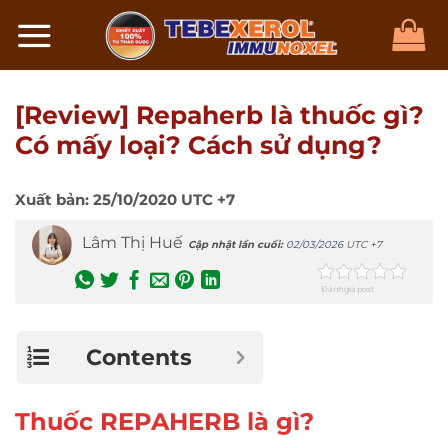
Chuyển
đến
nội
dung
[Review] Repaherb là thuốc gì?
Có mấy loại? Cách sử dụng?
Xuất bản:
25/10/2020
UTC +7
Lâm Thị Huế
Cập nhật lần cuối:
02/03/2026
UTC +7
Đánh giá post
Contents
Thuốc REPAHERB là gì?