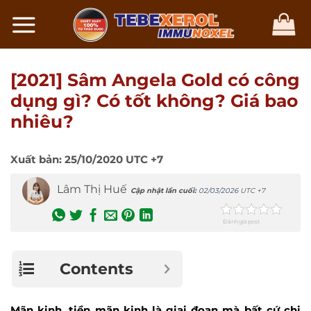
Chuyển
đến
nội
dung
[2021] Sâm Angela Gold có công
dụng gì? Có tốt không? Giá bao
nhiêu?
Xuất bản:
25/10/2020
UTC +7
Lâm Thị Huế
Cập nhật lần cuối:
02/03/2026
UTC +7
Đánh giá post
Contents
Mãn kinh, tiền mãn kinh là giai đoạn mà bất cứ chị