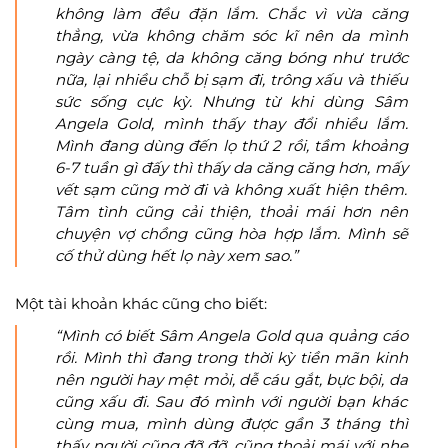
không làm đều đặn lắm. Chắc vì vừa căng
thẳng, vừa không chăm sóc kĩ nên da mình
ngày càng tệ, da không căng bóng như trước
nữa, lại nhiều chỗ bị sạm đi, trông xấu và thiếu
sức sống cực kỳ. Nhưng từ khi dùng Sâm
Angela Gold, mình thấy thay đổi nhiều lắm.
Mình đang dùng đến lọ thứ 2 rồi, tầm khoảng
6-7 tuần gì đấy thì thấy da căng căng hơn, mấy
vết sạm cũng mờ đi và không xuất hiện thêm.
Tâm tình cũng cải thiện, thoải mái hơn nên
chuyện vợ chồng cũng hòa hợp lắm. Mình sẽ
cố thử dùng hết lọ này xem sao.”
Một tài khoản khác cũng cho biết:
“Mình có biết Sâm Angela Gold qua quảng cáo
rồi. Mình thì đang trong thời kỳ tiền mãn kinh
nên người hay mệt mỏi, dễ cáu gắt, bực bội, da
cũng xấu đi. Sau đó mình với người bạn khác
cùng mua, mình dùng được gần 3 tháng thì
thấy người cũng đỡ đỡ, cũng thoải mái với nhẹ