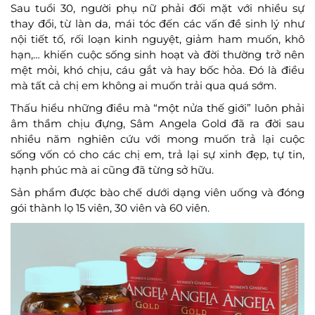
Sau tuổi 30, người phụ nữ phải đối mặt với nhiều sự
thay đổi, từ làn da, mái tóc đến các vấn đề sinh lý như
nội tiết tố, rối loạn kinh nguyệt, giảm ham muốn, khô
hạn,… khiến cuộc sống sinh hoạt và đời thường trở nên
mệt mỏi, khó chịu, cáu gắt và hay bốc hỏa. Đó là điều
mà tất cả chị em không ai muốn trải qua quá sớm.
Thấu hiểu những điều mà “một nửa thế giới” luôn phải
âm thầm chịu đựng, Sâm Angela Gold đã ra đời sau
nhiều năm nghiên cứu với mong muốn trả lại cuộc
sống vốn có cho các chị em, trả lại sự xinh đẹp, tự tin,
hạnh phúc mà ai cũng đã từng sở hữu.
Sản phẩm được bào chế dưới dạng viên uống và đóng
gói thành lọ 15 viên, 30 viên và 60 viên.