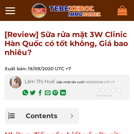
Chuyển
đến
nội
dung
[Review] Sữa rửa mặt 3W Clinic
Hàn Quốc có tốt không, Giá bao
nhiêu?
Xuất bản:
19/09/2020
UTC +7
Lâm Thị Huế
Cập nhật lần cuối:
02/03/2026
UTC +7
Đánh giá post
Contents