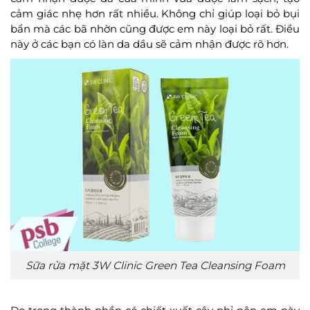
cảm giác nhẹ hơn rất nhiều. Không chỉ giúp loại bỏ bụi
bẩn mà các bã nhờn cũng được em này loại bỏ rất. Điều
này ở các bạn có làn da dầu sẽ cảm nhận được rõ hơn.
Sữa rửa mặt 3W Clinic Green Tea Cleansing Foam