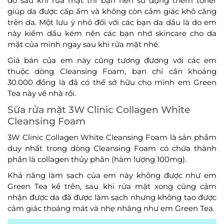
đó sau khi rửa mặt thì bạn nên sử dụng thêm toner
giúp da được cấp ẩm và không còn cảm giác khô căng
trên da. Một lưu ý nhỏ đối với các bạn da dầu là do em
này kiềm dầu kém nên các bạn nhớ skincare cho da
mặt của mình ngay sau khi rửa mặt nhé.
Giá bán của em này cũng tương đương với các em
thuộc dòng Cleansing Foam, bạn chỉ cần khoảng
30.000 đồng là đã có thể sở hữu cho mình em Green
Tea này về nhà rồi.
Sữa rửa mặt 3W Clinic Collagen White
Cleansing Foam
3W Clinic Collagen White Cleansing Foam là sản phẩm
duy nhất trong dòng Cleansing Foam có chứa thành
phần là collagen thủy phân (hàm lượng 100mg).
Khả năng làm sạch của em này không được như em
Green Tea kể trên, sau khi rửa mặt xong cũng cảm
nhận được da đã được làm sạch nhưng không tạo được
cảm giác thoáng mát và nhẹ nhàng như em Green Tea.