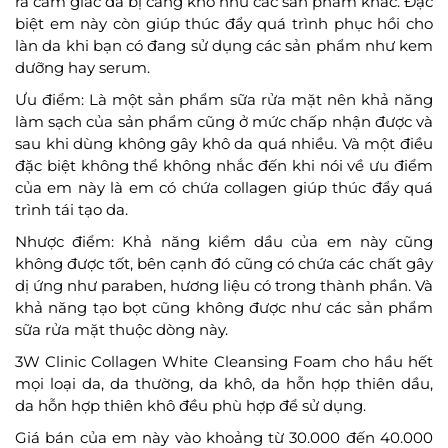
ra cảm giác da bị căng khô như các sản phẩm khác. Đặc
biệt em này còn giúp thúc đẩy quá trình phục hồi cho
làn da khi bạn có đang sử dụng các sản phẩm như kem
dưỡng hay serum.
Ưu điểm: Là một sản phẩm sữa rửa mặt nên khả năng
làm sạch của sản phẩm cũng ở mức chấp nhận được và
sau khi dùng không gây khô da quá nhiều. Và một điều
đặc biệt không thể không nhắc đến khi nói về ưu điểm
của em này là em có chứa collagen giúp thúc đẩy quá
trình tái tạo da.
Nhược điểm: Khả năng kiềm dầu của em này cũng
không được tốt, bên cạnh đó cũng có chứa các chất gây
dị ứng như paraben, hương liệu có trong thành phần. Và
khả năng tạo bọt cũng không được như các sản phẩm
sữa rửa mặt thuộc dòng này.
3W Clinic Collagen White Cleansing Foam cho hầu hết
mọi loại da, da thường, da khô, da hỗn hợp thiên dầu,
da hỗn hợp thiên khô đều phù hợp để sử dụng.
Giá bán của em này vào khoảng từ 30.000 đến 40.000