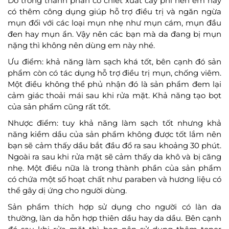
Do trong thành phần có chiết xuất cây phỉ nên em này
có thêm công dụng giúp hỗ trợ điều trị và ngăn ngừa
mụn đối với các loại mụn nhẹ như mụn cám, mụn đầu
đen hay mụn ẩn. Vậy nên các bạn mà da đang bị mụn
nặng thì không nên dùng em này nhé.
Ưu điểm: khả năng làm sạch khá tốt, bên cạnh đó sản
phẩm còn có tác dụng hỗ trợ điều trị mụn, chống viêm.
Một điều không thể phủ nhận đó là sản phẩm đem lại
cảm giác thoải mái sau khi rửa mặt. Khả năng tạo bọt
của sản phẩm cũng rất tốt.
Nhược điểm: tuy khả năng làm sạch tốt nhưng khả
năng kiềm dầu của sản phẩm không được tốt lắm nên
bạn sẽ cảm thấy dầu bắt đầu đổ ra sau khoảng 30 phút.
Ngoài ra sau khi rửa mặt sẽ cảm thấy da khô và bị căng
nhẹ. Một điều nữa là trong thành phần của sản phẩm
có chứa một số hoạt chất như paraben và hương liệu có
thể gây dị ứng cho người dùng.
Sản phẩm thích hợp sử dụng cho người có làn da
thường, làn da hỗn hợp thiên dầu hay da dầu. Bên cạnh