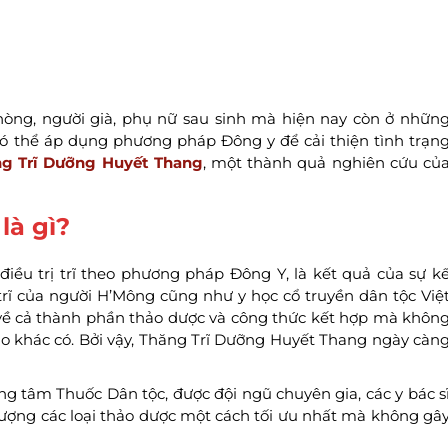
hòng, người già, phụ nữ sau sinh mà hiện nay còn ở nhữn
 có thể áp dụng phương pháp Đông y để cải thiện tình trạn
g Trĩ Dưỡng Huyết Thang
, một thành quả nghiên cứu củ
là gì?
điều trị trĩ theo phương pháp Đông Y, là kết quả của sự k
trĩ của người H’Mông cũng như y học cổ truyền dân tộc Việ
về cả thành phần thảo dược và công thức kết hợp mà khôn
nào khác có. Bởi vậy, Thăng Trĩ Dưỡng Huyết Thang ngày càn
g tâm Thuốc Dân tộc, được đội ngũ chuyên gia, các y bác s
 lượng các loại thảo dược một cách tối ưu nhất mà không gâ