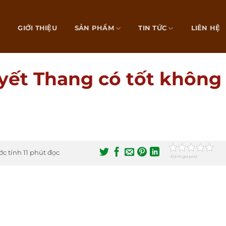
Ủ
GIỚI THIỆU
SẢN PHẨM
TIN TỨC
LIÊN HỆ
yết Thang có tốt không
ớc tính 11 phút đọc
Đánh giá post