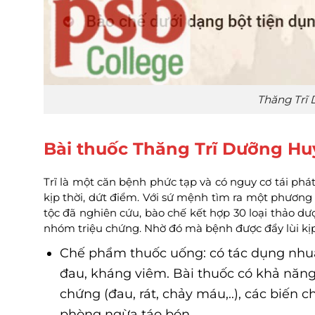
Thăng Trĩ
Bài thuốc Thăng Trĩ Dưỡng Hu
Trĩ là một căn bệnh phức tạp và có nguy cơ tái phá
kịp thời, dứt điểm. Với sứ mệnh tìm ra một phươn
tộc đã nghiên cứu, bào chế kết hợp 30 loại thảo dư
nhóm triệu chứng. Nhờ đó mà bệnh được đẩy lùi kịp 
Chế phẩm thuốc uống: có tác dụng nhuậ
đau, kháng viêm. Bài thuốc có khả năng 
chứng (đau, rát, chảy máu,..), các biế
phòng ngừa táo bón.