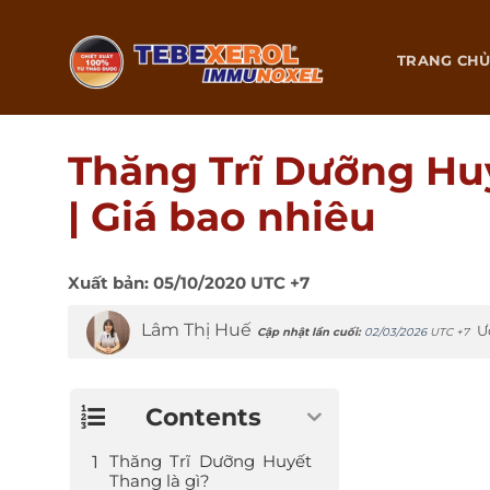
Chuyển
đến
TRANG CH
nội
dung
Thăng Trĩ Dưỡng Hu
| Giá bao nhiêu
Xuất bản:
05/10/2020
UTC +7
Lâm Thị Huế
Ư
Cập nhật lần cuối:
02/03/2026
UTC +7
Contents
Thăng Trĩ Dưỡng Huyết
Thang là gì?