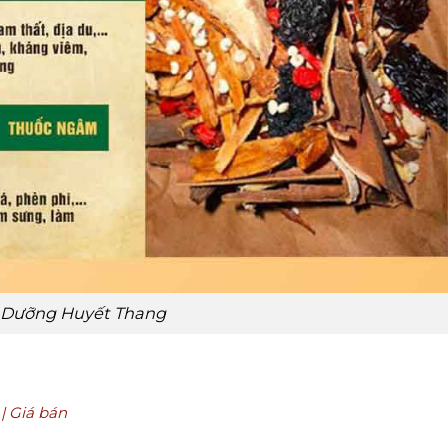
ĩ Dưỡng Huyết Thang
| Giá bán