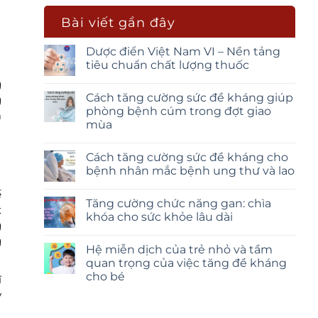
Bài viết gần đây
Dược điển Việt Nam VI – Nền tảng
tiêu chuẩn chất lượng thuốc
g
Cách tăng cường sức đề kháng giúp
g
phòng bệnh cúm trong đợt giao
a
mùa
Cách tăng cường sức đề kháng cho
bệnh nhân mắc bệnh ung thư và lao
ế
Tăng cường chức năng gan: chìa
t
khóa cho sức khỏe lâu dài
g
g
Hệ miễn dịch của trẻ nhỏ và tầm
quan trọng của việc tăng đề kháng
cho bé
ĩ
y