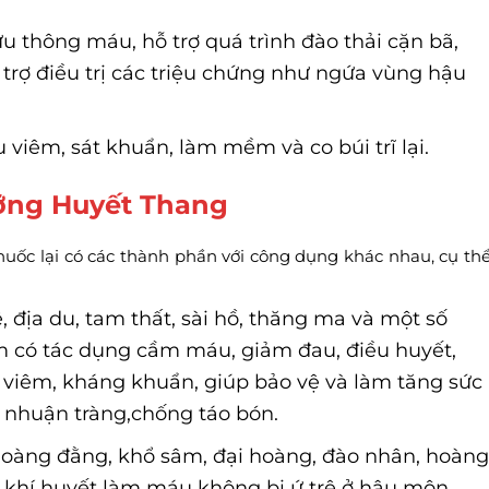
 thông máu, hỗ trợ quá trình đào thải cặn bã,
trợ điều trị các triệu chứng như ngứa vùng hậu
 viêm, sát khuẩn, làm mềm và co búi trĩ lại.
ỡng Huyết Thang
ốc lại có các thành phần với công dụng khác nhau, cụ th
địa du, tam thất, sài hồ, thăng ma và một số
m có tác dụng cầm máu, giảm đau, điều huyết,
g viêm, kháng khuẩn, giúp bảo vệ và làm tăng sức
 nhuận tràng,chống táo bón.
oàng đằng, khổ sâm, đại hoàng, đào nhân, hoàn
g khí huyết làm máu không bị ứ trệ ở hậu môn,