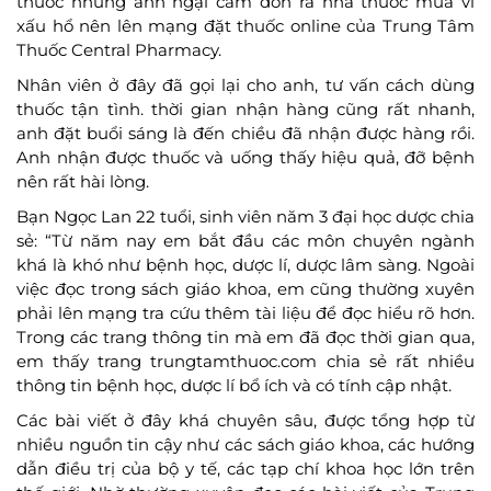
thuốc nhưng anh ngại cầm đơn ra nhà thuốc mua vì
xấu hổ nên lên mạng đặt thuốc online của Trung Tâm
Thuốc Central Pharmacy.
Nhân viên ở đây đã gọi lại cho anh, tư vấn cách dùng
thuốc tận tình. thời gian nhận hàng cũng rất nhanh,
anh đặt buổi sáng là đến chiều đã nhận được hàng rồi.
Anh nhận được thuốc và uống thấy hiệu quả, đỡ bệnh
nên rất hài lòng.
Bạn Ngọc Lan 22 tuổi, sinh viên năm 3 đại học dược chia
sẻ: “Từ năm nay em bắt đầu các môn chuyên ngành
khá là khó như bệnh học, dược lí, dược lâm sàng. Ngoài
việc đọc trong sách giáo khoa, em cũng thường xuyên
phải lên mạng tra cứu thêm tài liệu để đọc hiểu rõ hơn.
Trong các trang thông tin mà em đã đọc thời gian qua,
em thấy trang trungtamthuoc.com chia sẻ rất nhiều
thông tin bệnh học, dược lí bổ ích và có tính cập nhật.
Các bài viết ở đây khá chuyên sâu, được tổng hợp từ
nhiều nguồn tin cậy như các sách giáo khoa, các hướng
dẫn điều trị của bộ y tế, các tạp chí khoa học lớn trên