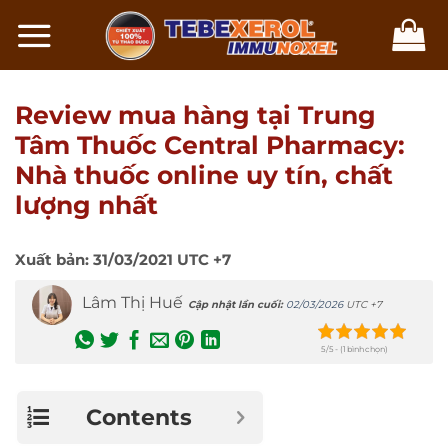
Chuyển
đến
nội
dung
Review mua hàng tại Trung
Tâm Thuốc Central Pharmacy:
Nhà thuốc online uy tín, chất
lượng nhất
Xuất bản:
31/03/2021
UTC +7
Lâm Thị Huế
Cập nhật lần cuối:
02/03/2026
UTC +7
5/5 - (1 bình chọn)
Contents