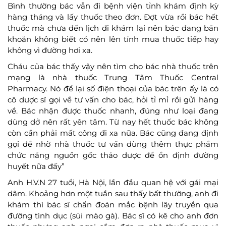
Bình thường bác vẫn đi bệnh viện tỉnh khám định kỳ
hàng tháng và lấy thuốc theo đơn. Đợt vừa rồi bác hết
thuốc mà chưa đến lịch đi khám lại nên bác đang băn
khoăn không biết có nên lên tỉnh mua thuốc tiếp hay
không vì đường hơi xa.
Cháu của bác thấy vậy nên tìm cho bác nhà thuốc trên
mạng là nhà thuốc Trung Tâm Thuốc Central
Pharmacy. Nó để lại số điện thoại của bác trên ấy là có
cô dược sĩ gọi về tư vấn cho bác, hỏi tỉ mỉ rồi gửi hàng
về. Bác nhận được thuốc nhanh, đúng như loại đang
dùng dở nên rất yên tâm. Từ nay hết thuốc bác không
còn cần phải mất công đi xa nữa. Bác cũng đang định
gọi để nhờ nhà thuốc tư vấn dùng thêm thực phẩm
chức năng nguồn gốc thảo dược để ổn định đường
huyết nữa đấy”
Anh H.V.N 27 tuổi, Hà Nội, lần đầu quan hệ với gái mại
dâm. Khoảng hơn một tuần sau thấy bất thường, anh đi
khám thì bác sĩ chẩn đoán mắc bệnh lây truyền qua
đường tình dục (sùi mào gà). Bác sĩ có kê cho anh đơn