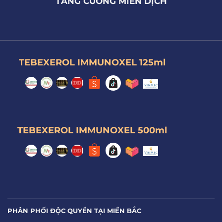
TĂNG CƯỜNG MIỄN DỊCH
TEBEXEROL IMMUNOXEL 125ml
TEBEXEROL IMMUNOXEL 500ml
PHÂN PHỐI ĐỘC QUYỀN TẠI MIỀN BẮC