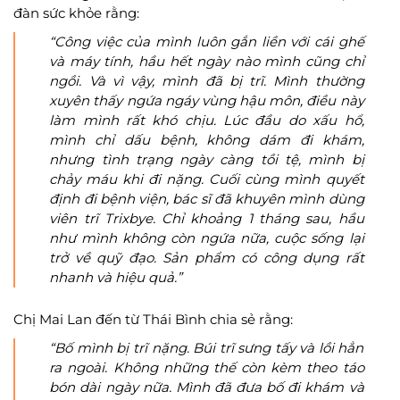
đàn sức khỏe rằng:
“Công việc của mình luôn gắn liền với cái ghế
và máy tính, hầu hết ngày nào mình cũng chỉ
ngồi. Và vì vậy, mình đã bị trĩ. Mình thường
xuyên thấy ngứa ngáy vùng hậu môn, điều này
làm mình rất khó chịu. Lúc đầu do xấu hổ,
mình chỉ dấu bệnh, không dám đi khám,
nhưng tình trạng ngày càng tồi tệ, mình bị
chảy máu khi đi nặng. Cuối cùng mình quyết
định đi bệnh viện, bác sĩ đã khuyên mình dùng
viên trĩ Trixbye. Chỉ khoảng 1 tháng sau, hầu
như mình không còn ngứa nữa, cuộc sống lại
trở về quỹ đạo. Sản phẩm có công dụng rất
nhanh và hiệu quả.”
Chị Mai Lan đến từ Thái Bình chia sẻ rằng:
“Bố mình bị trĩ nặng. Búi trĩ sưng tấy và lồi hẳn
ra ngoài. Không những thế còn kèm theo táo
bón dài ngày nữa. Mình đã đưa bố đi khám và