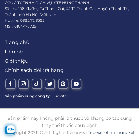
CÔNG TY TNHH DỊCH VỤ Y TẾ HƯNG THÀNH
Số nhà 108, đường Tả Thanh Oai, Xã Tả Thanh Oai, Huyện Thanh Trì,
Thành phố Hà Nội, Việt Nam
Hotline: 0985.72.9595
MST: 0104478739
Trang chủ
Liên hệ
Giới thiệu
Chính sách đổi trả hàng
Sản phẩm cùng công ty:
DuoVital
Sản phẩm này không phải là thuốc và không có tác dụng
thay thế thuốc chữa bệnh
Copyright 2026 © All Rights Reserved
Tebexerol Immunoxel