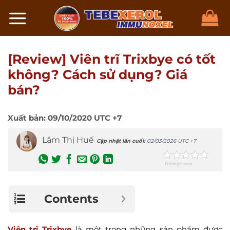
Chuyển
đến
nội
dung
[Review] Viên trĩ Trixbye có tốt
không? Cách sử dụng? Giá
bán?
Xuất bản:
09/10/2020
UTC +7
Lâm Thị Huế
Cập nhật lần cuối:
02/03/2026
UTC +7
Đánh giá post
Contents
Viên trĩ Trixbye
là một trong những sản phẩm được