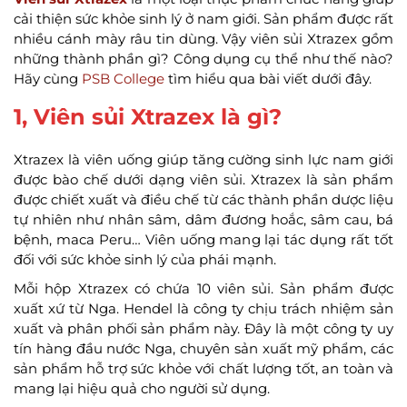
cải thiện sức khỏe sinh lý ở nam giới. Sản phẩm được rất
nhiều cánh mày râu tin dùng. Vậy viên sủi Xtrazex gồm
những thành phần gì? Công dụng cụ thể như thế nào?
Hãy cùng
PSB College
tìm hiểu qua bài viết dưới đây.
1, Viên sủi Xtrazex là gì?
Xtrazex là viên uống giúp tăng cường sinh lực nam giới
được bào chế dưới dạng viên sủi. Xtrazex là sản phẩm
được chiết xuất và điều chế từ các thành phần dược liệu
tự nhiên như nhân sâm, dâm đương hoắc, sâm cau, bá
bệnh, maca Peru… Viên uống mang lại tác dụng rất tốt
đối với sức khỏe sinh lý của phái mạnh.
Mỗi hộp Xtrazex có chứa 10 viên sủi. Sản phẩm được
xuất xứ từ Nga. Hendel là công ty chịu trách nhiệm sản
xuất và phân phối sản phẩm này. Đây là một công ty uy
tín hàng đầu nước Nga, chuyên sản xuất mỹ phẩm, các
sản phẩm hỗ trợ sức khỏe với chất lượng tốt, an toàn và
mang lại hiệu quả cho người sử dụng.