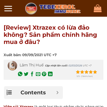
Chuyển
đến
nội
dung
[Review] Xtrazex có lừa đảo
không? Sản phẩm chính hãng
mua ở đâu?
Xuất bản:
09/09/2021
UTC +7
Lâm Thị Huế
Cập nhật lần cuối:
02/03/2026
UTC +7
5/5 - (1 bình chọn)
Contents
Viên sủi Xtrazex
là một loại thực phẩm chức năng giúp