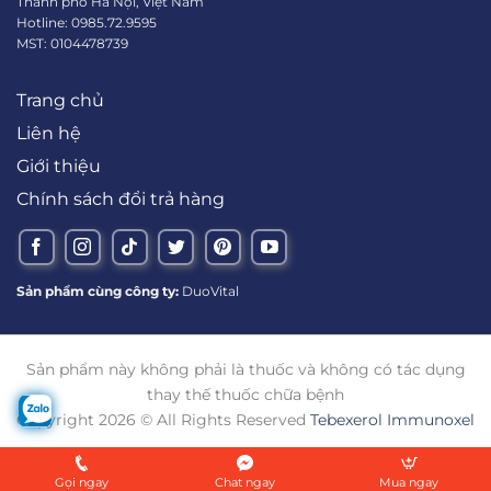
Thành phố Hà Nội, Việt Nam
Hotline: 0985.72.9595
MST: 0104478739
Trang chủ
Liên hệ
Giới thiệu
Chính sách đổi trả hàng
Sản phẩm cùng công ty:
DuoVital
Sản phẩm này không phải là thuốc và không có tác dụng
thay thế thuốc chữa bệnh
Copyright 2026 © All Rights Reserved
Tebexerol Immunoxel
Gọi ngay
Chat ngay
Mua ngay