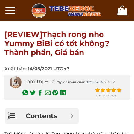
Chuyển
đến
nội
dung
[REVIEW]Thạch rong nho
Yummy BiBi có tốt không?
Thành phần, Giá bán
Xuất bản:
14/05/2021
UTC +7
Lâm Thị Huế
Cập nhật lần cuối:
02/03/2026
UTC +7
5/5 - (2 bình chọn)
Contents
Trẻ biếng ăn, ăn không ngon hay khả năng hấp thu