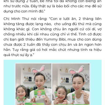
khi sử dụng 2 tuần, bé nhà tôi đã không còn biếng ăn
như trước nữa. Đây thật sự là bảo bối cho các mẹ để sử
dụng cho con mình đó.”
Chị Minh Thư nói rằng: “Con e lười ăn, 2 tháng liền
không tăng được lạng nào, cho uống đủ thứ mà cũng
không khác gì. Con không chịu ăn người cứ còi dí, vợ
chồng nhiều khi cãi nhau cũng chỉ vì thế. Tình cờ được
chị bạn giới thiệu đến Yummy Bibi, mua cho con dùng
chưa được 2 tuần đã thấy con chịu ăn và ăn ngon hơn
hẳn. Tuy rằng giá có hơi mắc chút nhưng tính ra hiệu
quả thực sự ấy ạ.”