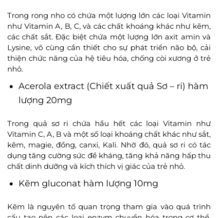
Trong rong nho có chứa một lượng lớn các loại Vitamin
như Vitamin A, B, C, và các chất khoáng khác như kẽm,
các chất sắt. Đặc biệt chứa một lượng lớn axit amin và
Lysine, vô cùng cần thiết cho sự phát triển não bộ, cải
thiện chức năng của hệ tiêu hóa, chống còi xương ở trẻ
nhỏ.
Acerola extract (Chiết xuất quả Sơ – ri) hàm
lượng 20mg
Trong quả sơ ri chứa hầu hết các loại Vitamin như
Vitamin C, A, B và một số loại khoáng chất khác như sắt,
kẽm, magie, đồng, canxi, Kali. Nhờ đó, quả sơ ri có tác
dụng tăng cường sức đề kháng, tăng khả năng hấp thu
chất dinh dưỡng và kích thích vị giác của trẻ nhỏ.
Kẽm gluconat hàm lượng 10mg
Kẽm là nguyên tố quan trọng tham gia vào quá trình
cấu tạo nên các loại enzym chuyển hóa trong cơ thể.