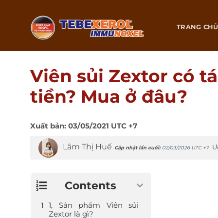
Chuyển
đến
TRANG CH
nội
dung
Viên sủi Zextor có t
tiền? Mua ở đâu?
Xuất bản:
03/05/2021
UTC +7
Lâm Thị Huế
Ư
Cập nhật lần cuối:
02/03/2026
UTC +7
Contents
1, Sản phẩm Viên sủi
Zextor là gì?