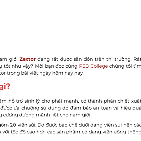
nam giới
Zextor
đang rất được săn đón trên thị trường. Rấ
sự tốt như vậy? Mời bạn đọc cùng
PSB College
chúng tôi tì
tor trong bài viết ngày hôm nay nay.
gì?
m hỗ trợ sinh lý cho phái mạnh, có thành phần chiết xuấ
m được ưa chuộng sử dụng do đảm bảo an toàn và hiệu qu
ng cương dương mãnh liệt cho nam giới.
m 20 viên sủi. Do được bào chế dưới dạng viên sủi nên cá
với tốc độ cao hơn các sản phẩm có dạng viên uống thôn