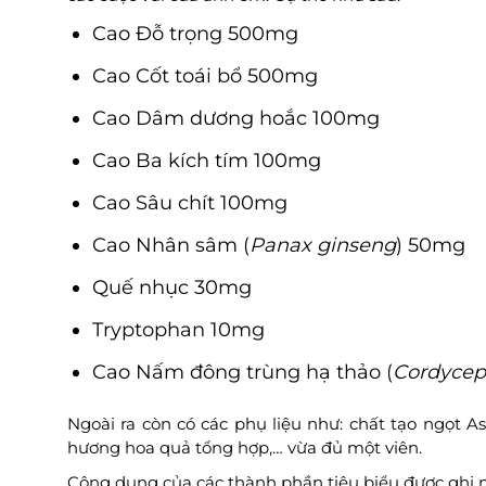
Cao Đỗ trọng 500mg
Cao Cốt toái bổ 500mg
Cao Dâm dương hoắc 100mg
Cao Ba kích tím 100mg
Cao Sâu chít 100mg
Cao Nhân sâm (
Panax ginseng
) 50mg
Quế nhục 30mg
Tryptophan 10mg
Cao Nấm đông trùng hạ thảo (
Cordyceps
Ngoài ra còn có các phụ liệu như: chất tạo ngọt Asp
hương hoa quả tổng hợp,… vừa đủ một viên.
Công dụng của các thành phần tiêu biểu được ghi 