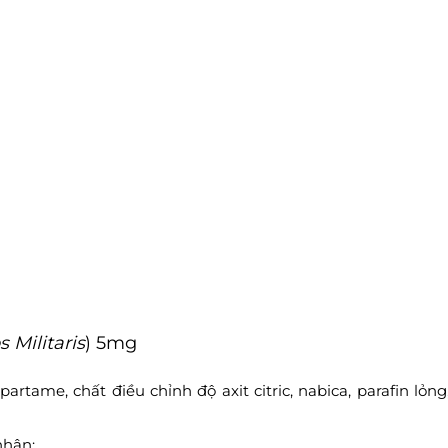
 Militaris
) 5mg
artame, chất điều chỉnh độ axit citric, nabica, parafin lỏng
nhận: