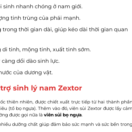
ội sinh nhanh chóng ở nam giới.
lượng tinh trùng của phái mạnh.
trong thời gian dài, giúp kéo dài thời gian quan
 di tinh, mộng tinh, xuất tinh sớm.
càng dồi dào sinh lực.
hước của dương vật.
trợ sinh lý nam Zextor
c thiên nhiên, được chiết xuất trực tiếp từ hai thành phầ
tiêu (tổ bọ ngựa). Thêm vào đó, viên sủi Zextor được lấy cả
ờng được gọi nữa là
viên sủi bọ ngựa
.
hiều dưỡng chất giúp đảm bảo sức mạnh và sức bền tron