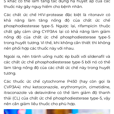
5 khác có thể làm tăng tác dụng hạ huyết áp của các
thuốc này gây nguy hiểm cho bệnh nhân.
Các chất ức chế HIV-protease đặc biệt là ritonavir có
khả năng làm tăng nồng độ của chất ức chế
phosphodiesterase type-5. Ngược lại, rifampicin thuộc
chất gây cảm ứng CYP3A4 lại có khả năng làm giảm
nồng độ của chất ức chế phosphodiesterase type-5
trong huyết tương. Vì thế, khi không cần thiết thì không
nên phối hợp các thuốc này với nhau.
Ngoài ra, nên tránh uống nước ép bưởi với sildenafil và
các chất ức chế phosphodiesterase type-5 bởi nó có thể
làm tăng nồng độ của các chất ức chế này trong huyết
tương.
Các thuốc ức chế cytochrome P450 (hay còn gọi là
CVP3A4) như ketoconazole, erythromycin, cimetidine,
itraconazole và delavirdine có thể làm giảm độ thanh
thải (CL) của chất ức chế phosphodiesterase type-5, vậy
nên cần giảm liều thuốc cho phù hợp.