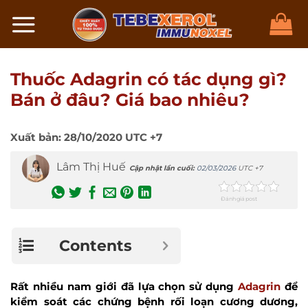
Chuyển
đến
nội
dung
Thuốc Adagrin có tác dụng gì?
Bán ở đâu? Giá bao nhiêu?
Xuất bản:
28/10/2020
UTC +7
Lâm Thị Huế
Cập nhật lần cuối:
02/03/2026
UTC +7
Đánh giá post
Contents
Rất nhiều nam giới đã lựa chọn sử dụng
Adagrin
để
kiểm soát các chứng bệnh rối loạn cương dương,