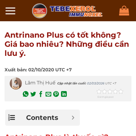
Chuyển
đến
nội
dung
Antrinano Plus có tốt không?
Giá bao nhiêu? Những điều cần
lưu ý.
Xuất bản:
02/10/2020
UTC +7
Lâm Thị Huế
Cập nhật lần cuối:
02/03/2026
UTC +7
Đánh giá post
Contents