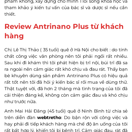
phẩm không, xây dựng cho mình 1 lối sống khoa học và
tham khảo ý kiến tư vấn của bác sĩ và dược sĩ nếu cần
thiết.
Review Antrinano Plus từ khách
hàng
Chị Lê Thị Thảo ( 35 tuổi) quê ở Hà Nội cho biết : do tính
chất công việc văn phòng nên tôi phải ngồi rất nhiều.
Sau khi đi khám thì tôi phát hiện bị trĩ nội, búi trĩ đã sa
ra ngoài nên cảm giác rất khó chịu và đau rát. Thấy bạn
bè khuyên dùng sản phẩm Antrinano Plus có hiệu quả
rất tốt nên tôi đã hỏi ý kiến bác sĩ rồi mua về dùng thử.
Thật tuyệt vời, đã hơn 2 tháng mà tình trạng của tôi đã
cải thiện đáng kể, không còn cảm giác đau và khó chịu
như trước nữa.
Anh Mai Hải Đăng (45 tuổi) quê ở Ninh Bình từ chia sẻ
trên diễn đàn
webtretho
: Do bận rộn với công việc và
hay phải đi tiếp khách hàng mà chế độ ăn uống của tôi
rất bất hợp lý, khiến tôi bị bệnh trĩ. Cảm giác đau, rát đã