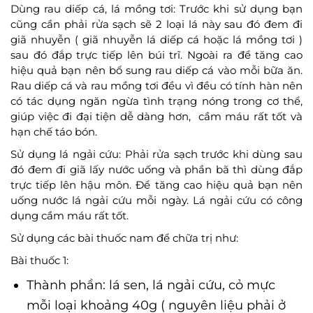
Dùng rau diếp cá, lá mồng tơi: Trước khi sử dụng bạn
cũng cần phải rửa sạch sẽ 2 loại lá này sau đó đem đi
giã nhuyễn ( giã nhuyễn lá diếp cá hoặc lá mồng tơi )
sau đó đắp trực tiếp lên búi trĩ. Ngoài ra để tăng cao
hiệu quả bạn nên bổ sung rau diếp cá vào mỗi bữa ăn.
Rau diếp cá và rau mồng tơi đều vì đều có tính hàn nên
có tác dụng ngăn ngừa tình trạng nóng trong cơ thể,
giúp việc đi đại tiện dễ dàng hơn, cầm máu rất tốt và
hạn chế táo bón.
Sử dụng lá ngải cứu: Phải rửa sạch trước khi dùng sau
đó đem đi giã lấy nước uống và phần bã thì dùng đắp
trực tiếp lên hậu môn. Để tăng cao hiệu quả bạn nên
uống nước lá ngải cứu mỗi ngày. Lá ngải cứu có công
dụng cầm máu rất tốt.
Sử dụng các bài thuốc nam để chữa trị như:
Bài thuốc 1:
Thành phần: lá sen, lá ngải cứu, cỏ mực
mỗi loại khoảng 40g ( nguyên liệu phải ở