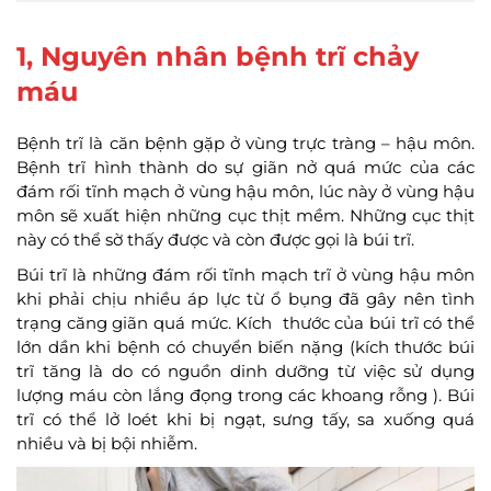
1, Nguyên nhân bệnh trĩ chảy
máu
Bệnh trĩ là căn bệnh gặp ở vùng trực tràng – hậu môn.
Bệnh trĩ hình thành do sự giãn nở quá mức của các
đám rối tĩnh mạch ở vùng hậu môn, lúc này ở vùng hậu
môn sẽ xuất hiện những cục thịt mềm. Những cục thịt
này có thể sờ thấy được và còn được gọi là búi trĩ.
Búi trĩ là những đám rối tĩnh mạch trĩ ở vùng hậu môn
khi phải chịu nhiều áp lực từ ổ bụng đã gây nên tình
trạng căng giãn quá mức. Kích thước của búi trĩ có thể
lớn dần khi bệnh có chuyển biến nặng (kích thước búi
trĩ tăng là do có nguồn dinh dưỡng từ việc sử dụng
lượng máu còn lắng đọng trong các khoang rỗng ). Búi
trĩ có thể lở loét khi bị ngạt, sưng tấy, sa xuống quá
nhiều và bị bội nhiễm.