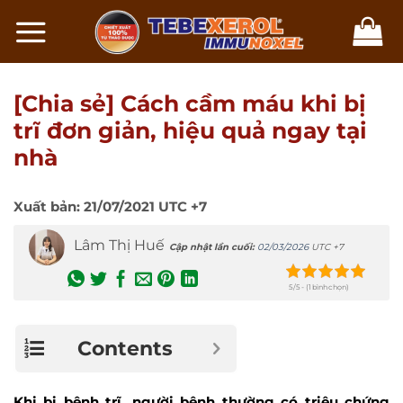
Chuyển
đến
nội
dung
[Chia sẻ] Cách cầm máu khi bị
trĩ đơn giản, hiệu quả ngay tại
nhà
Xuất bản:
21/07/2021
UTC +7
Lâm Thị Huế
Cập nhật lần cuối:
02/03/2026
UTC +7
5/5 - (1 bình chọn)
Contents
Khi bị bệnh trĩ, người bệnh thường có triệu chứng