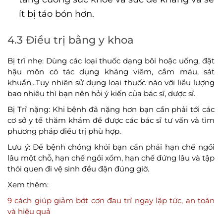
ít bị táo bón hơn.
4.3 Điều trị bằng y khoa
Bị trĩ nhẹ: Dùng các loại thuốc dạng bôi hoặc uống, đặt
hậu môn có tác dụng kháng viêm, cầm máu, sát
khuẩn,..Tuy nhiên sử dụng loại thuốc nào với liều lượng
bao nhiêu thì bạn nên hỏi ý kiến của bác sĩ, dược sĩ.
Bị Trĩ nặng: Khi bệnh đã nặng hơn bạn cần phải tới các
cơ sở y tế thăm khám để được các bác sĩ tư vấn và tìm
phương pháp điều trị phù hợp.
Lưu ý: Để bệnh chóng khỏi bạn cần phải hạn chế ngồi
lâu một chỗ, hạn chế ngồi xổm, hạn chế đứng lâu và tập
thói quen đi vệ sinh đều đặn đúng giờ.
Xem thêm:
9 cách giúp giảm bớt cơn đau trĩ ngay lập tức, an toàn
và hiệu quả