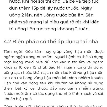
nước. Khi nồi sôi thì cho lửa bé và tiếp tục
đun thêm 15p để lấy nước thuốc. Ngày
uống 2 lần, nên uống trước bữa ăn. Sản
phẩm sẽ mang lại hiệu quả rõ rệt khi kiên
trì uống liên tục trong khoảng 2 tuần.
4.2 Biện pháp có thể áp dụng tại nhà
Tắm ngồi: Kiểu tắm này giúp vùng hậu môn được
ngâm ngập trong nước ấm. Người bệnh có thể sử dụng
một lượng muối vừa đủ cho vào nước ấm và ngâm
khoảng 10 đến 15 phút. Sau khi ngâm xong thì dùng
bông sạch hoặc khăn sạch mềm lau khô vùng hậu môn
sau đó thì băng vùng hậu môn lại tránh nhiễm khuẩn.
Hạn chế vận động sau khi chườm và không sử dụng
thêm bất kỳ loại thuốc đắp nào tránh nhiễm trùng.
Nước muối ấm có tác dụng thu nhỏ tĩnh mạch và sát
khuẩn hiệu quả.
Dùng khăn ướt không mùi, không thô ráp và sần sùi