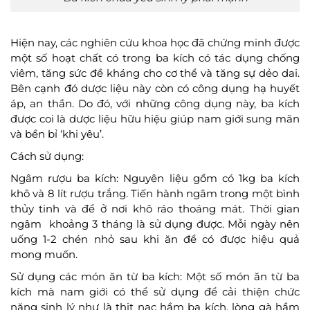
Hiện nay, các nghiên cứu khoa học đã chứng minh được
một số hoạt chất có trong ba kích có tác dụng chống
viêm, tăng sức đề kháng cho cơ thể và tăng sự dẻo dai.
Bên cạnh đó dược liệu này còn có công dụng hạ huyết
áp, an thần. Do đó, với những công dụng này, ba kích
được coi là dược liệu hữu hiệu giúp nam giới sung mãn
và bền bỉ ‘khi yêu’.
Cách sử dụng:
Ngâm rượu ba kích: Nguyên liệu gồm có 1kg ba kích
khô và 8 lít rượu trắng. Tiến hành ngâm trong một bình
thủy tinh và để ở nơi khô ráo thoáng mát. Thời gian
ngâm khoảng 3 tháng là sử dụng được. Mỗi ngày nên
uống 1-2 chén nhỏ sau khi ăn để có được hiệu quả
mong muốn.
Sử dụng các món ăn từ ba kích: Một số món ăn từ ba
kích mà nam giới có thể sử dụng để cải thiện chức
năng sinh lý như là thịt nạc hầm ba kích, lòng gà hầm