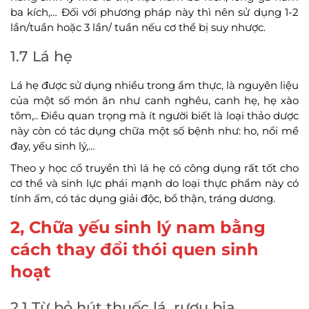
ba kích,… Đối với phương pháp này thì nên sử dụng 1-2
lần/tuần hoặc 3 lần/ tuần nếu cơ thể bị suy nhược.
1.7 Lá hẹ
Lá hẹ được sử dụng nhiều trong ẩm thực, là nguyên liệu
của một số món ăn như canh nghêu, canh hẹ, hẹ xào
tôm,.. Điều quan trọng mà ít người biết là loại thảo dược
này còn có tác dụng chữa một số bệnh như: ho, nổi mề
đay, yếu sinh lý,…
Theo y học cổ truyền thì lá hẹ có công dụng rất tốt cho
cơ thể và sinh lực phái mạnh do loại thực phẩm này có
tính ấm, có tác dụng giải độc, bổ thận, tráng dương.
2, Chữa yếu sinh lý nam bằng
cách thay đổi thói quen sinh
hoạt
2.1 Từ bỏ hút thuốc lá, rượu bia