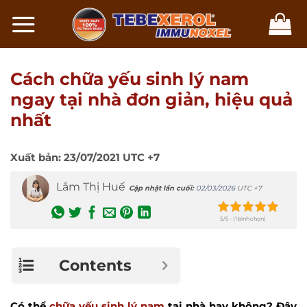
Chuyển
đến
nội
dung
Cách chữa yếu sinh lý nam
ngay tại nhà đơn giản, hiệu quả
nhất
Xuất bản:
23/07/2021
UTC +7
Lâm Thị Huế
Cập nhật lần cuối:
02/03/2026
UTC +7
5/5 - (1 bình chọn)
Contents
Có thể
chữa yếu sinh lý nam
tại nhà hay không? Đây