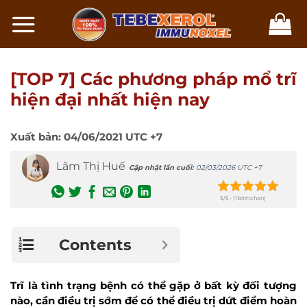
Chuyển
đến
nội
dung
[TOP 7] Các phương pháp mổ trĩ
hiện đại nhất hiện nay
Xuất bản:
04/06/2021
UTC +7
Lâm Thị Huế
Cập nhật lần cuối:
02/03/2026
UTC +7
5/5 - (1 bình chọn)
Contents
Trĩ là tình trạng bệnh có thể gặp ở bất kỳ đối tượng
nào, cần điều trị sớm để có thể điều trị dứt điểm hoàn