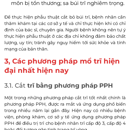
môn bị tổn thương; sa búi trĩ nghiêm trọng.
Để thực hiện phẫu thuật cắt bỏ búi trĩ, bệnh nhân cần
thăm khám tại các cơ sở y tế và chỉ thực hiện khi có chỉ
định của bác sĩ, chuyên gia. Người bệnh không nên tự ý
thực hiện phẫu thuật ở các địa chỉ không đảm bảo chất
lượng, uy tín; tránh gây nguy hiểm tới sức khỏe và tính
mạng của bản thân.
3, Các phương pháp mổ trĩ hiện
đại nhất hiện nay
3.1. Cắt
trĩ bằng phương pháp PPH
Một trong những phương pháp cắt trĩ tốt nhất chính là
phương pháp PPH, được ra mắt và ứng dụng phổ biến
trong nhiều năm lại gần đây. Hiện nay có nhiều bệnh
viện, phòng khám, cơ sở y tế ứng dụng phương pháp
PPH để điều trị trĩ cho bệnh nhân trĩ cấp độ 3, cấp độ 4
hoặc đối tượng gặp tình trạng trĩ vòng.