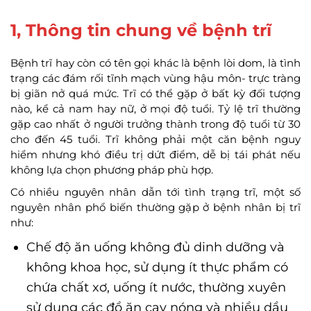
1, Thông tin chung về bệnh trĩ
Bệnh trĩ hay còn có tên gọi khác là bệnh lòi dom, là tình
trạng các đám rối tĩnh mạch vùng hậu môn- trực tràng
bị giãn nở quá mức. Trĩ có thể gặp ở bất kỳ đối tượng
nào, kể cả nam hay nữ, ở mọi độ tuổi. Tỷ lệ trĩ thường
gặp cao nhất ở người trưởng thành trong độ tuổi từ 30
cho đến 45 tuổi. Trĩ không phải một căn bệnh nguy
hiểm nhưng khó điều trị dứt điểm, dễ bị tái phát nếu
không lựa chọn phương pháp phù hợp.
Có nhiều nguyên nhân dẫn tới tình trạng trĩ, một số
nguyên nhân phổ biến thường gặp ở bệnh nhân bị trĩ
như:
Chế độ ăn uống không đủ dinh dưỡng và
không khoa học, sử dụng ít thực phẩm có
chứa chất xơ, uống ít nước, thường xuyên
sử dụng các đồ ăn cay nóng và nhiều dầu