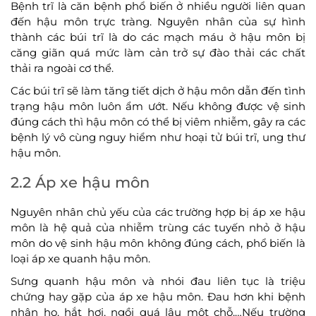
Bệnh trĩ là căn bệnh phổ biến ở nhiều người liên quan
đến hậu môn trực tràng. Nguyên nhân của sự hình
thành các búi trĩ là do các mạch máu ở hậu môn bị
căng giãn quá mức làm cản trở sự đào thải các chất
thải ra ngoài cơ thể.
Các búi trĩ sẽ làm tăng tiết dịch ở hậu môn dẫn đến tình
trạng hậu môn luôn ẩm ướt. Nếu không được vệ sinh
đúng cách thì hậu môn có thể bị viêm nhiễm, gây ra các
bệnh lý vô cùng nguy hiểm như hoại tử búi trĩ, ung thư
hậu môn.
2.2 Áp xe hậu môn
Nguyên nhân chủ yếu của các trường hợp bị áp xe hậu
môn là hệ quả của nhiễm trùng các tuyến nhỏ ở hậu
môn do vệ sinh hậu môn không đúng cách, phổ biến là
loại áp xe quanh hậu môn.
Sưng quanh hậu môn và nhói đau liên tục là triệu
chứng hay gặp của áp xe hậu môn. Đau hơn khi bệnh
nhân ho, hắt hơi, ngồi quá lâu một chỗ,…Nếu trường