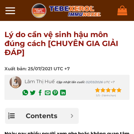
Chuyển
đến
nội
dung
Lý do cần vệ sinh hậu môn
đúng cách [CHUYÊN GIA GIẢI
ĐÁP]
Xuất bản:
25/07/2021
UTC +7
Lâm Thị Huế
Cập nhật lần cuối:
02/03/2026
UTC +7
5/5 - (1 bình chọn)
Contents
Ngày nay nhiều người xem nhẹ hoặc không quan tâm