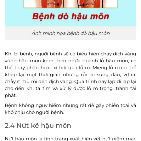
Ảnh minh họa bệnh dò hậu môn
Khi bị bệnh, người bệnh sẽ có biểu hiện chảy dịch vàng
vùng hậu môn kèm theo ngứa quanh lỗ hậu môn, có
thể thấy phân hoặc xì hơi qua lỗ rò. Miệng lỗ rò có thể
khép lại một thời gian nhưng rồi lại sưng đau, vỡ ra,
chảy ít mủ rồi đến dịch vàng. Quá trình này lặp đi lặp lại
cho đến khi ta tìm và xử lý được lỗ rò trong, tránh tái
phát.
Bệnh không nguy hiểm nhưng rất dễ gây phiền toái và
khó chịu cho người bệnh.
2.4 Nứt kẽ hậu môn
Nứt hậu môn là tình trạng xuất hiện vết nứt niêm mạc