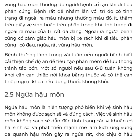
vùng hậu môn thường do người bệnh cố rặn khi đi tiêu
phân cứng. Bệnh rất dễ nhầm lẫn với trĩ do có tình
trạng đi ngoài ra máu nhưng thường máu đỏ, ít, thấm
trên giấy vệ sinh hoặc trên phân trong khi tình trạng đi
ngoài ra máu của trĩ rất đa dạng. Ngoài ra người bệnh
cũng có cảm giác hậu môn bị xé rách khi đi tiêu phân
cứng , có đau, ngứa, rát vùng hậu môn.
Bệnh thường lành trong vài tuần nếu người bệnh biết
cải thiện chế độ ăn dễ tiêu ,tạo phân mềm dễ lưu thông
tránh táo bón. Một số người nếu sau 6-8 tuần không
khỏi cần can thiệp nội khoa bằng thuốc và có thể can
thiệp ngoại khoa nếu dùng thuốc không khỏi.
2.5 Ngứa hậu môn
Ngứa hậu môn là hiện tượng phổ biến khi vệ sinh hậu
môn không được sạch sẽ và đúng cách. Việc vệ sinh hậu
môn không sạch sẽ dẫn đến tình trạng các vi khuẩn có
hại sinh sôi và phát triển mạnh mẽ làm kích ứng vùng
da quanh hậu môn gây ra ngứa rát, khó chịu ở hậu